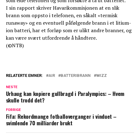
som eide telefonen og som forsøkte å ta ut batteriet.
I sin rapport skriver Havarikommisjonen at en slik
brann som oppsto i telefonen, en såkalt «termisk
runaway» og en eventuell påfølgende brann i et litium-
ion batteri, har et forløp som er ulikt andre branner, og
kan være svært utfordrende å håndtere.
(©NTB)
RELATERTE EMNER:
AIR
BATTERIBRANN
WIZZ
NESTE
Urhaug kan kopiere gullbragd i Paralympics: – Hvem
skulle trodd det?
FORRIGE
Fifa: Rekordmange fotballoverganger i vinduet –
svimlende 70 milliarder brukt