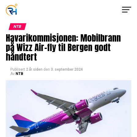
NTB
Havarikommisjonen: Mobilbrann
på Wizz Air-fly til Bergen godt
håndtert
Publisert
2 år siden
den
3. september 2024
Av
NTB