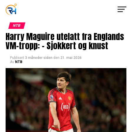
NTB
Harry Maguire utelatt fra Englands
VM-tropp: – Sjokkert og knust
Publisert
3 måneder siden
den
21. mai 2026
Av
NTB