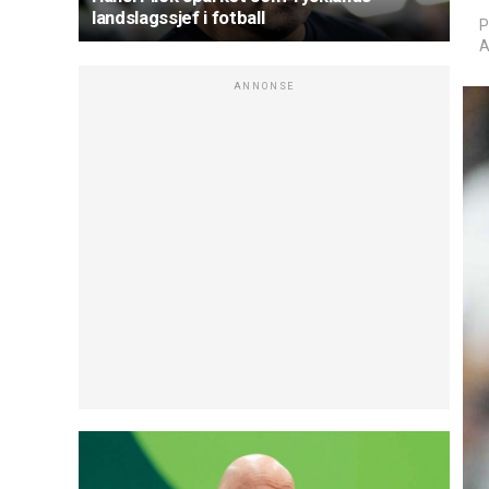
landslagssjef i fotball
P
A
ANNONSE