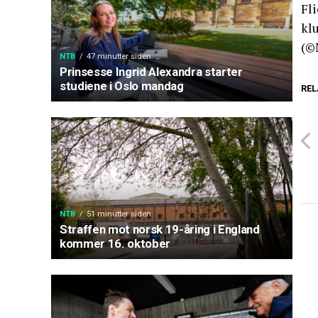
Fl
kl
(©
NTB
47 minutter siden
Prinsesse Ingrid Alexandra starter
studiene i Oslo mandag
REL
NTB
51 minutter siden
Straffen mot norsk 19-åring i England
kommer 16. oktober