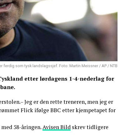
 er ferdig som tysk landslagssjef. Foto: Martin Meissner / AP / NTB
Tyskland etter lørdagens 1-4-nederlag for
ebane.
erstolen.– Jeg er den rette treneren, men jeg er
nnrømmet Flick ifølge BBC etter kjempetapet for
eg med 58-åringen.
Avisen Bild
skrev tidligere