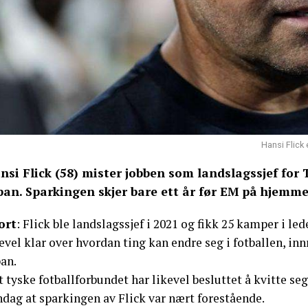
Hansi Flick
nsi Flick (58) mister jobben som landslagssjef for 
pan. Sparkingen skjer bare ett år før EM på hjemm
ort
: Flick ble landslagssjef i 2021 og fikk 25 kamper i led
evel klar over hvordan ting kan endre seg i fotballen, i
an.
 tyske fotballforbundet har likevel besluttet å kvitte s
ndag at sparkingen av Flick var nært forestående.