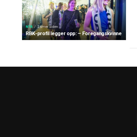
NTB
2 timer siden
RBK-profil legger opp: – Foregangskvinne