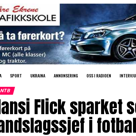
A
SPORT
UKRAINA
ANNONSERING
OSS I RADIOEN
INTERVJU
NTB
ansi Flick sparket 
andslagssjef i fotbal