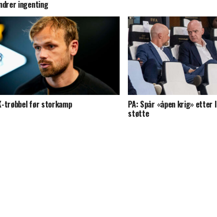
ndrer ingenting
-trøbbel før storkamp
PA: Spår «åpen krig» etter 
støtte