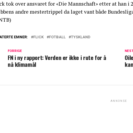
ick tok over ansvaret for «Die Mannschaft» etter at han 
ubbens andre mestertrippel da laget vant både Bundeslig
NTB)
ATERTE EMNER:
FLICK
FOTBALL
TYSKLAND
FORRIGE
NES
FN i ny rapport: Verden er ikke i rute for å
Oil
nå klimamål
kam
ANNONSE