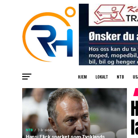
HJEM
LOKALT
NTB
US
H
l
NTB
3 år siden
Hansi Flick sparket som Tysklands