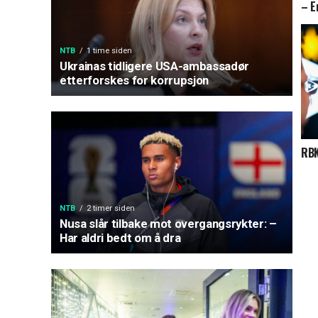
– E
NTB
1 time siden
Ukrainas tidligere USA-ambassadør
etterforskes for korrupsjon
RBK
NTB
2 timer siden
Nusa slår tilbake mot overgangsrykter: –
Har aldri bedt om å dra