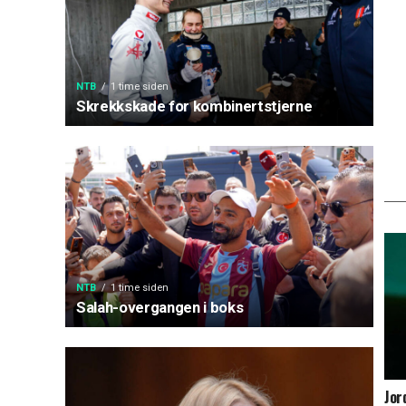
NTB
1 time siden
Skrekkskade for kombinertstjerne
NTB
1 time siden
Salah-overgangen i boks
Jor