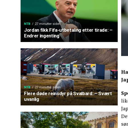
NTB
27 minutter siden
Jordan fikk Fifa-utbetaling etter tirade: –
Endrer ingenting
Ha
Ja
NTB
27 minutter siden
Sp
Flere døde reinsdyr på Svalbard: – Svært
uvanlig
lik
Jap
Det
sø