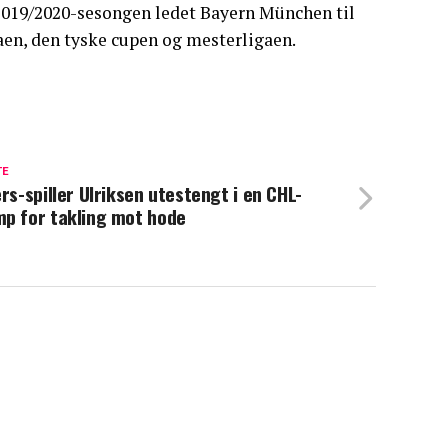
i 2019/2020-sesongen ledet Bayern München til
aen, den tyske cupen og mesterligaen.
TE
ers-spiller Ulriksen utestengt i en CHL-
p for takling mot hode