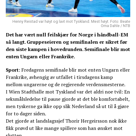
Henny Reistad var høyt og lavt mot Tyskland. Mest høyt. Foto: Beate
Oma Dahle / NTB
Det har vært null feilskjær for Norge i håndball-EM
så langt. Gruppeseieren og semifinalen er sikret før
den siste kampen i hovedrunden. Semifinale blir mot
enten Ungarn eller Frankrike.
Sport
: Fredagens semifinale blir mot enten Ungarn eller
Frankrike, avhengig av utfallet i tirsdagens kamp
mellom ungarerne og de regjerende verdensmesterne.
I Wien Stadthalle mot Tyskland var det aldri noe tvil: En
seksmålsledelse til pause gjorde at det ble komfortabelt,
men tyskerne ga ikke opp slik Nederland så ut til å gjøre
for to dager siden.
Det gjorde at landslagssjef Thorir Hergeirsson nok ikke
fikk prøvd ut like mange spillere som han ønsket mot
slutten.