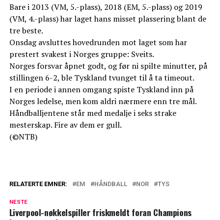
Bare i 2013 (VM, 5.-plass), 2018 (EM, 5.-plass) og 2019
(VM, 4.-plass) har laget hans misset plassering blant de
tre beste.
Onsdag avsluttes hovedrunden mot laget som har
prestert svakest i Norges gruppe: Sveits.
Norges forsvar åpnet godt, og før ni spilte minutter, på
stillingen 6-2, ble Tyskland tvunget til å ta timeout.
I en periode i annen omgang spiste Tyskland inn på
Norges ledelse, men kom aldri nærmere enn tre mål.
Håndballjentene står med medalje i seks strake
mesterskap. Fire av dem er gull.
(©NTB)
RELATERTE EMNER:
EM
HÅNDBALL
NOR
TYS
NESTE
Liverpool-nøkkelspiller friskmeldt foran Champions