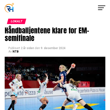
LOKALT
Håndballjentene klare for EM-
semifinale
Publisert
2 år siden
den
9. desember 2024
Av
NTB