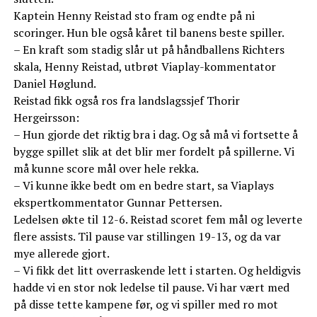
Kaptein Henny Reistad sto fram og endte på ni
scoringer. Hun ble også kåret til banens beste spiller.
– En kraft som stadig slår ut på håndballens Richters
skala, Henny Reistad, utbrøt Viaplay-kommentator
Daniel Høglund.
Reistad fikk også ros fra landslagssjef Thorir
Hergeirsson:
– Hun gjorde det riktig bra i dag. Og så må vi fortsette å
bygge spillet slik at det blir mer fordelt på spillerne. Vi
må kunne score mål over hele rekka.
– Vi kunne ikke bedt om en bedre start, sa Viaplays
ekspertkommentator Gunnar Pettersen.
Ledelsen økte til 12-6. Reistad scoret fem mål og leverte
flere assists. Til pause var stillingen 19-13, og da var
mye allerede gjort.
– Vi fikk det litt overraskende lett i starten. Og heldigvis
hadde vi en stor nok ledelse til pause. Vi har vært med
på disse tette kampene før, og vi spiller med ro mot