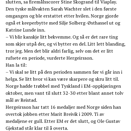
slutten, sa firemålsscorer Stine Skogrand til Viaplay.
Den tyske målvakten Sarah Wachter slet i den første
omgangen og ble erstattet etter hvilen. Norge gjorde
også et keeperbytte med Silje Solberg-Østhassel ut og
Katrine Lunde inn.
– Vi blir kanskje litt bekvemme. Og så er det rare ting
som skjer utpå der, og vi bytter en del. Litt lett blanding,
tror jeg. Men det blir aldri farlig, selv om det er litt
rufsete en periode, vurderte Hergeirsson.
Han la til:
– Vi skal se litt på den perioden sammen før vi går inn i
helga. Se litt hvor vi kan være skarpere og skru litt til.
Norge hadde trøbbel med Tyskland i EM-oppkjøringen
oktober, men vant til slutt 32-30 etter blant annet tolv
mål av Reistad.
Hergeirsson har tatt 16 medaljer med Norge siden han
overtok jobben etter Marit Breivik i 2009. Ti av
medaljene er gull. Etter EM er det slutt, og Ole Gustav
Gjekstad står klar til å overta.