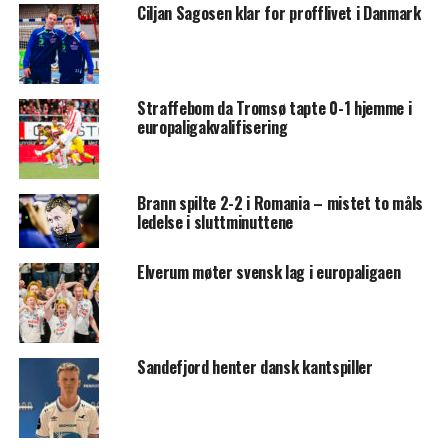
Ciljan Sagosen klar for profflivet i Danmark
Straffebom da Tromsø tapte 0-1 hjemme i
europaligakvalifisering
Brann spilte 2-2 i Romania – mistet to måls
ledelse i sluttminuttene
Elverum møter svensk lag i europaligaen
Sandefjord henter dansk kantspiller