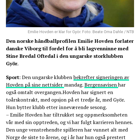
Emilie Hovden er klar for Györ. Foto: Beate Oma Dahle / NTB
Den norske håndballprofilen Emilie Hovden forlater
danske Viborg til fordel for å bli lagvenninne med
Stine Bredal Oftedal i den ungarske storklubben
Györ.
Sport
: Den ungarske klubben
bekrefter signeringen av
Hovden på sine nettsider
mandag.
Bergensavisen
har
også omtalt overgangen.Hovden har signert en
toårskontrakt, med opsjon på et tredje år, med Györ.
Hun bytter klubb etter inneværende sesong.
– Emilie Hovden har tiltrukket seg oppmerksomheten
vår med sin opptreden, og vi har fulgt karrieren hennes.
Den unge venstrehendte spilleren har vunnet alt med
Norge de siste to årene, og i år har hun også prestert