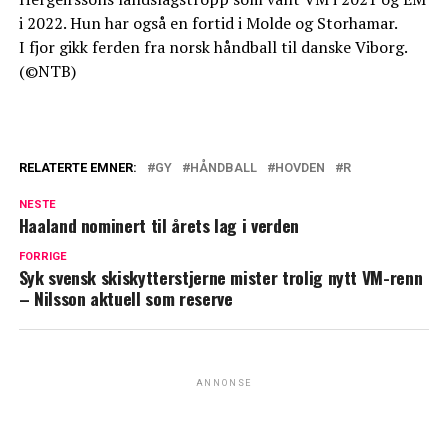
i 2022. Hun har også en fortid i Molde og Storhamar.
I fjor gikk ferden fra norsk håndball til danske Viborg.
(©NTB)
RELATERTE EMNER:
GY
HÅNDBALL
HOVDEN
R
NESTE
Haaland nominert til årets lag i verden
FORRIGE
Syk svensk skiskytterstjerne mister trolig nytt VM-renn
– Nilsson aktuell som reserve
ANNONSE