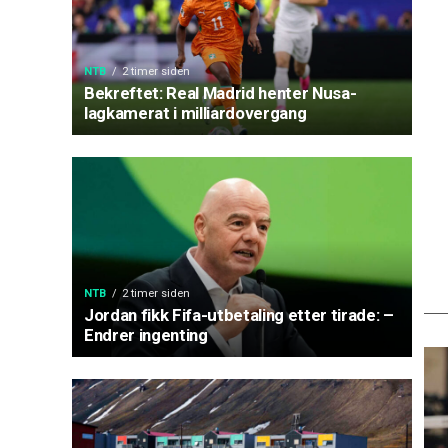
NTB
2 timer siden
Bekreftet: Real Madrid henter Nusa-
lagkamerat i milliardovergang
NTB
2 timer siden
Jordan fikk Fifa-utbetaling etter tirade: –
Endrer ingenting