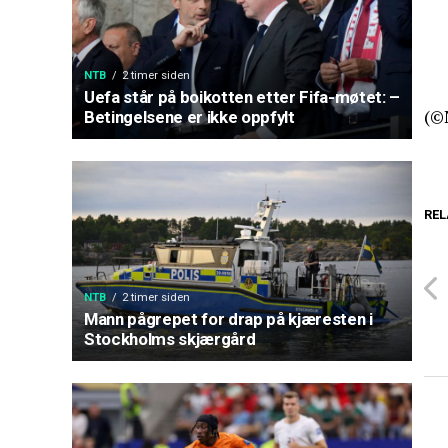
NTB
2 timer siden
Uefa står på boikotten etter Fifa-møtet: –
(©
Betingelsene er ikke oppfylt
REL
NTB
2 timer siden
Mann pågrepet for drap på kjæresten i
Stockholms skjærgård