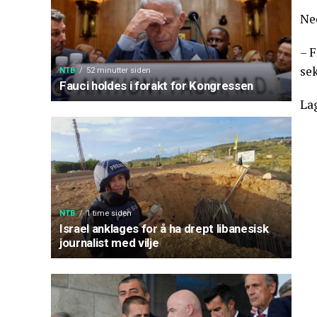
Ne
– F
sek
NTB
52 minutter siden
Fauci holdes i forakt for Kongressen
La
NTB
1 time siden
Israel anklages for å ha drept libanesisk
journalist med vilje