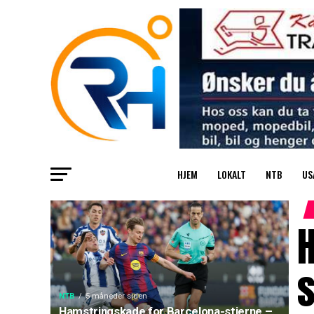
HJEM
LOKALT
NTB
US
s
NTB
5 måneder siden
Hamstringskade for Barcelona-stjerne –