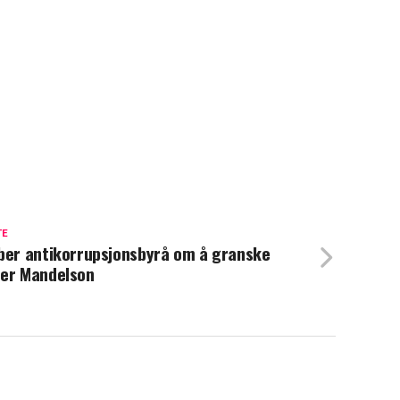
TE
ber antikorrupsjonsbyrå om å granske
er Mandelson