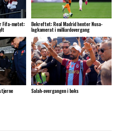
r Fifa-møtet:
Bekreftet: Real Madrid henter Nusa-
ylt
lagkamerat i milliardovergang
stjerne
Salah-overgangen i boks