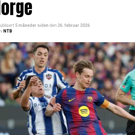
Norge
ublisert
5 måneder siden
den
26. februar 2026
v
NTB