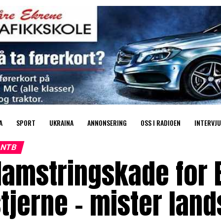
A
SPORT
UKRAINA
ANNONSERING
OSS I RADIOEN
INTERVJU
NTB
Hamstringskade for 
tjerne – mister la