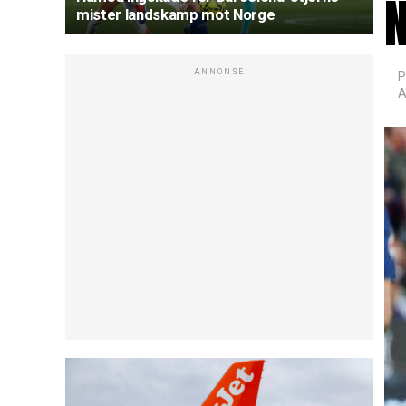
mister landskamp mot Norge
ANNONSE
P
A