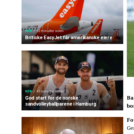
NTB
12 minutter siden
Britiske EasyJet får amerikanske eiere
NTB
47 minutter siden
Ba
God start for de norske
sandvolleyballparene i Hamburg
bo
Fo
Ge