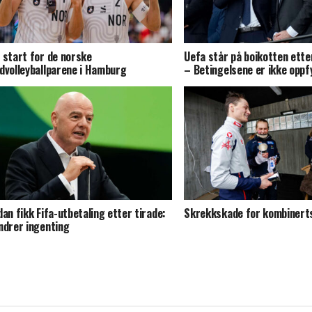
 start for de norske
Uefa står på boikotten ette
dvolleyballparene i Hamburg
– Betingelsene er ikke oppf
dan fikk Fifa-utbetaling etter tirade:
Skrekkskade for kombinert
ndrer ingenting