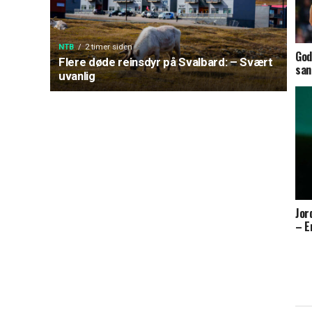
NTB
2 timer siden
God
Flere døde reinsdyr på Svalbard: – Svært
san
uvanlig
Jor
– E