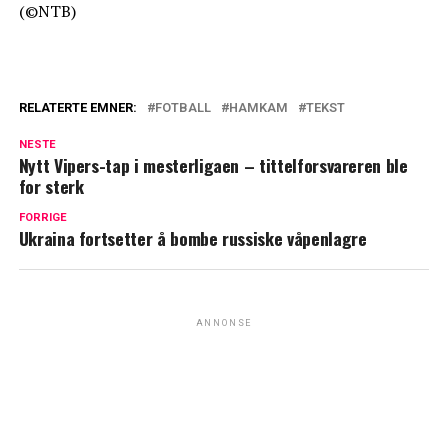
(©NTB)
RELATERTE EMNER:
FOTBALL
HAMKAM
TEKST
NESTE
Nytt Vipers-tap i mesterligaen – tittelforsvareren ble
for sterk
FORRIGE
Ukraina fortsetter å bombe russiske våpenlagre
ANNONSE