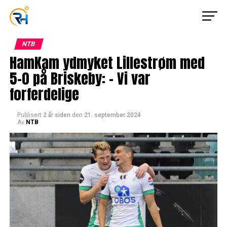
NTB
HamKam ydmyket Lillestrøm med
5-0 på Briskeby: – Vi var
forferdelige
Publisert
2 år siden
den
21. september 2024
Av
NTB