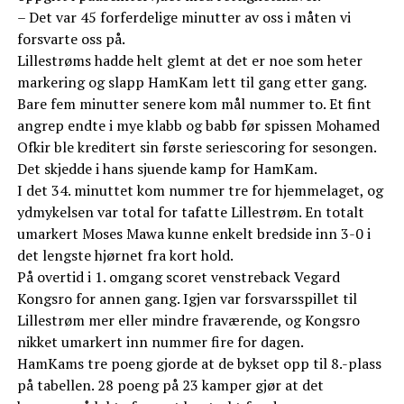
– Det var 45 forferdelige minutter av oss i måten vi
forsvarte oss på.
Lillestrøms hadde helt glemt at det er noe som heter
markering og slapp HamKam lett til gang etter gang.
Bare fem minutter senere kom mål nummer to. Et fint
angrep endte i mye klabb og babb før spissen Mohamed
Ofkir ble kreditert sin første seriescoring for sesongen.
Det skjedde i hans sjuende kamp for HamKam.
I det 34. minuttet kom nummer tre for hjemmelaget, og
ydmykelsen var total for tafatte Lillestrøm. En totalt
umarkert Moses Mawa kunne enkelt bredside inn 3-0 i
det lengste hjørnet fra kort hold.
På overtid i 1. omgang scoret venstreback Vegard
Kongsro for annen gang. Igjen var forsvarsspillet til
Lillestrøm mer eller mindre fraværende, og Kongsro
nikket umarkert inn nummer fire for dagen.
HamKams tre poeng gjorde at de bykset opp til 8.-plass
på tabellen. 28 poeng på 23 kamper gjør at det