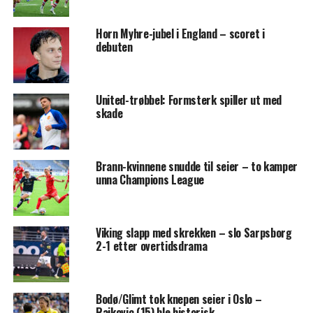
Horn Myhre-jubel i England – scoret i
debuten
United-trøbbel: Formsterk spiller ut med
skade
Brann-kvinnene snudde til seier – to kamper
unna Champions League
Viking slapp med skrekken – slo Sarpsborg
2-1 etter overtidsdrama
Bodø/Glimt tok knepen seier i Oslo –
Rajkovic (15) ble historisk