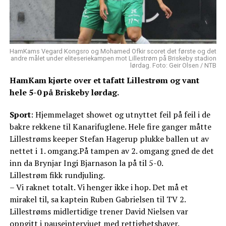
HamKams Vegard Kongsro og Mohamed Ofkir scoret det første og det
andre målet under eliteseriekampen mot Lillestrøm på Briskeby stadion
lørdag. Foto: Geir Olsen / NTB
HamKam kjørte over et tafatt Lillestrøm og vant
hele 5-0 på Briskeby lørdag.
Sport
: Hjemmelaget showet og utnyttet feil på feil i de
bakre rekkene til Kanarifuglene. Hele fire ganger måtte
Lillestrøms keeper Stefan Hagerup plukke ballen ut av
nettet i 1. omgang.På tampen av 2. omgang gned de det
inn da Brynjar Ingi Bjarnason la på til 5-0.
Lillestrøm fikk rundjuling.
– Vi raknet totalt. Vi henger ikke i hop. Det må et
mirakel til, sa kaptein Ruben Gabrielsen til TV 2.
Lillestrøms midlertidige trener David Nielsen var
oppgitt i pauseintervjuet med rettighetshaver.