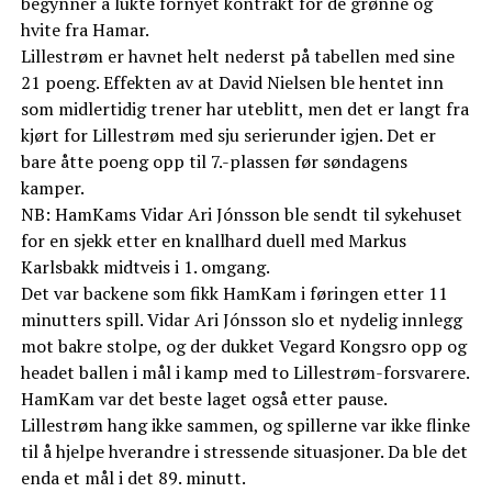
begynner å lukte fornyet kontrakt for de grønne og
hvite fra Hamar.
Lillestrøm er havnet helt nederst på tabellen med sine
21 poeng. Effekten av at David Nielsen ble hentet inn
som midlertidig trener har uteblitt, men det er langt fra
kjørt for Lillestrøm med sju serierunder igjen. Det er
bare åtte poeng opp til 7.-plassen før søndagens
kamper.
NB: HamKams Vidar Ari Jónsson ble sendt til sykehuset
for en sjekk etter en knallhard duell med Markus
Karlsbakk midtveis i 1. omgang.
Det var backene som fikk HamKam i føringen etter 11
minutters spill. Vidar Ari Jónsson slo et nydelig innlegg
mot bakre stolpe, og der dukket Vegard Kongsro opp og
headet ballen i mål i kamp med to Lillestrøm-forsvarere.
HamKam var det beste laget også etter pause.
Lillestrøm hang ikke sammen, og spillerne var ikke flinke
til å hjelpe hverandre i stressende situasjoner. Da ble det
enda et mål i det 89. minutt.