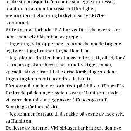
bruke sin posisjon til å fremme sine egne interesser,
blant dem kampen for sosial rettferdighet,
menneskerettigheter og beskyttelse av LBGT+-
samfunnet.
Briten sier at forbudet FIA har vedtatt ikke overrasker
ham, men selv blåser han av grepet.
– Ingenting vil stoppe meg fra å snakke om de tingene
jeg føler at jeg brenner for, sa Hamilton.
– Jeg føler at idretten har et ansvar, fortsatt, alltid, for å
si fra om og skape bevissthet rundt viktige temaer,
spesielt når vi reiser til alle disse forskjellige stedene.
Ingenting kommer til å endres, la han til.
På spørsmål om han er forberedt på å bli straffet av FIA
for brudd på den nye regelen, svarte Hamilton at «det
vil være dumt å si at jeg ønsker å få poengstraff.
Samtidig står han på sitt.
– Jeg kommer fortsatt til å snakke på vegne av meg selv,
sa Hamilton.
De fleste av førerne i VM-sirkuset har kritisert den nye