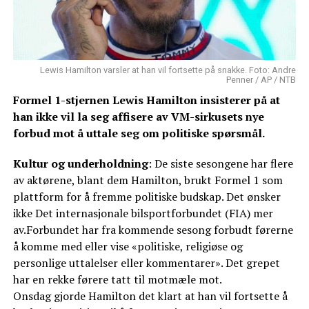
Lewis Hamilton varsler at han vil fortsette på snakke. Foto: Andre
Penner / AP / NTB
Formel 1-stjernen Lewis Hamilton insisterer på at
han ikke vil la seg affisere av VM-sirkusets nye
forbud mot å uttale seg om politiske spørsmål.
Kultur og underholdning
: De siste sesongene har flere
av aktørene, blant dem Hamilton, brukt Formel 1 som
plattform for å fremme politiske budskap. Det ønsker
ikke Det internasjonale bilsportforbundet (FIA) mer
av.Forbundet har fra kommende sesong forbudt førerne
å komme med eller vise «politiske, religiøse og
personlige uttalelser eller kommentarer». Det grepet
har en rekke førere tatt til motmæle mot.
Onsdag gjorde Hamilton det klart at han vil fortsette å