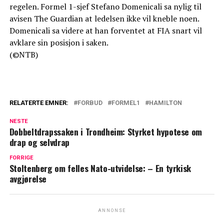
regelen. Formel 1-sjef Stefano Domenicali sa nylig til
avisen The Guardian at ledelsen ikke vil kneble noen.
Domenicali sa videre at han forventet at FIA snart vil
avklare sin posisjon i saken.
(©NTB)
RELATERTE EMNER:
FORBUD
FORMEL1
HAMILTON
NESTE
Dobbeltdrapssaken i Trondheim: Styrket hypotese om
drap og selvdrap
FORRIGE
Stoltenberg om felles Nato-utvidelse: – En tyrkisk
avgjørelse
ANNONSE