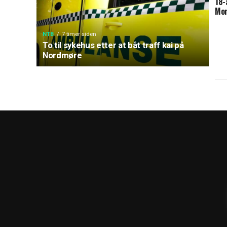
18-
Mon
NTB
7 timer siden
To til sykehus etter at båt traff kai på
Nordmøre