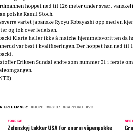
rdmannen hoppet ned til 126 meter under svært vanskelig 
ran polske Kamil Stoch.
ssverre vartet japanske Ryoyu Kobayashi opp med en kjem
ter og tok over ledelsen.
backi Klarte heller ikke å matche hjemmefavoritten da ha
nerud var best i kvalifiseringen. Der hoppet han ned til 
backi.
istoffer Eriksen Sundal endte som nummer 31 i første om
naleomgangen.
NTB)
ATERTE EMNER:
HOPP
HS137
SAPPORO
VC
FORRIGE
NES
Zelenskyj takker USA for enorm våpenpakke
Gra