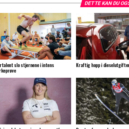
DETTE KAN DU OG
rtalent slo stjernene i intens
Kraftig hopp i dieselutgifte
rkeprøve