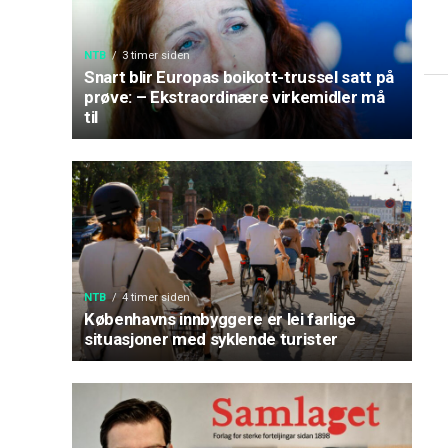
NTB
3 timer siden
Snart blir Europas boikott-trussel satt på
prøve: – Ekstraordinære virkemidler må
til
NTB
4 timer siden
Københavns innbyggere er lei farlige
situasjoner med syklende turister