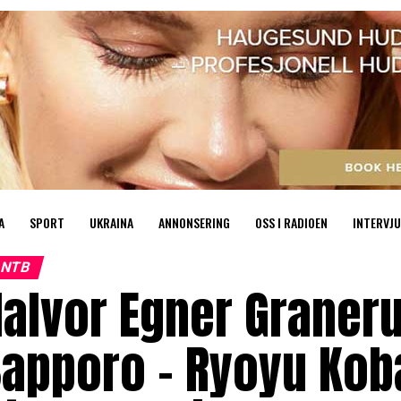
A
SPORT
UKRAINA
ANNONSERING
OSS I RADIOEN
INTERVJU
NTB
alvor Egner Graneru
Sapporo – Ryoyu Ko