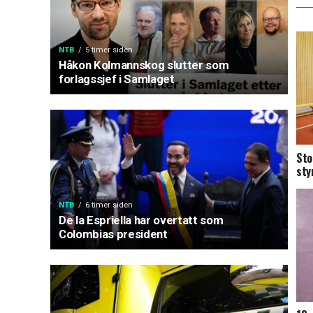
NTB
5 timer siden
Håkon Kolmannskog slutter som
forlagssjef i Samlaget
Sto
sty
NTB
6 timer siden
De la Espriella har overtatt som
Colombias president