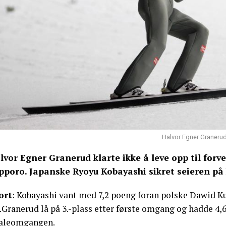
Halvor Egner Granerud 
lvor Egner Granerud klarte ikke å leve opp til forv
pporo. Japanske Ryoyu Kobayashi sikret seieren p
ort
: Kobayashi vant med 7,2 poeng foran polske Dawid K
.Granerud lå på 3.-plass etter første omgang og hadde 4,
naleomgangen.