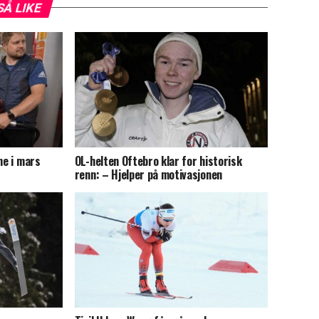
SÅ LIKE
ne i mars
OL-helten Oftebro klar for historisk
renn: – Hjelper på motivasjonen