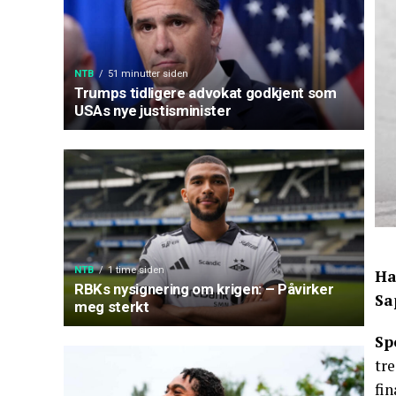
NTB
51 minutter siden
Trumps tidligere advokat godkjent som
USAs nye justisminister
NTB
1 time siden
Ha
RBKs nysignering om krigen: – Påvirker
Sa
meg sterkt
Sp
tre
fi