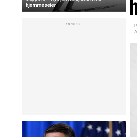
hjemmeseier
ANNONSE
P
A