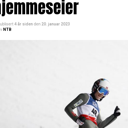
hjemmeseier
ublisert
4 år siden
den
20. januar 2023
v
NTB