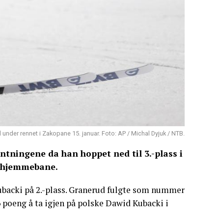
under rennet i Zakopane 15. januar. Foto: AP / Michal Dyjuk / NTB.
entningene da han hoppet ned til 3.-plass i
å hjemmebane.
ubacki på 2.-plass. Granerud fulgte som nummer
6 poeng å ta igjen på polske Dawid Kubacki i