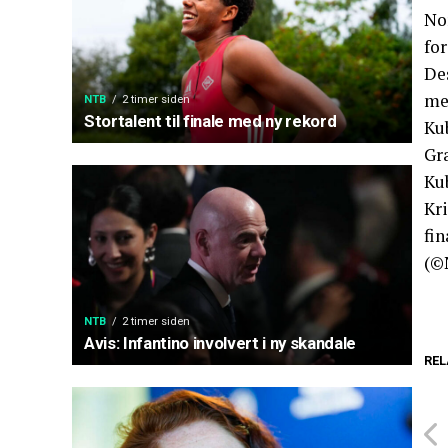
No
fo
De
me
NTB
2 timer siden
Stortalent til finale med ny rekord
Ku
Gra
Ku
Kr
fi
(©
NTB
2 timer siden
Avis: Infantino involvert i ny skandale
REL