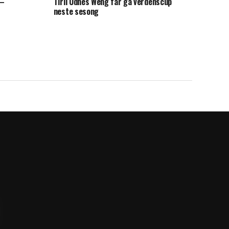
 –
Tiril Udnes Weng får gå verdenscup
neste sesong