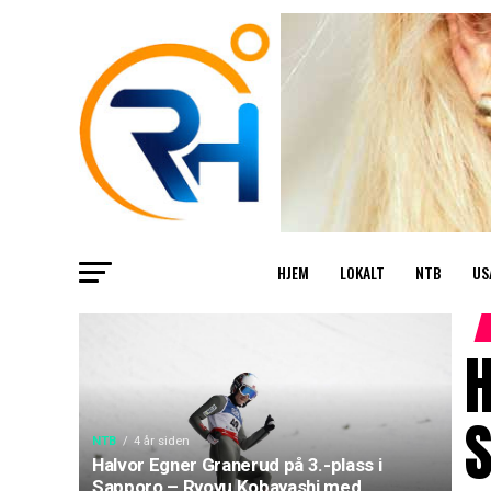
HJEM
LOKALT
NTB
US
H
NTB
4 år siden
Halvor Egner Granerud på 3.-plass i
Sapporo – Ryoyu Kobayashi med