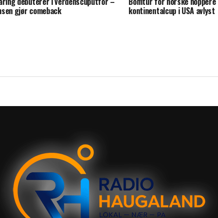
åring debuterer i verdenscuputfor –
Bomtur for norske hoppere
sen gjør comeback
kontinentalcup i USA avlyst