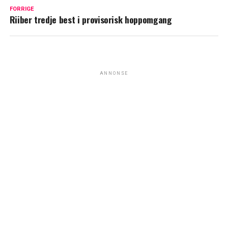
FORRIGE
Riiber tredje best i provisorisk hoppomgang
ANNONSE