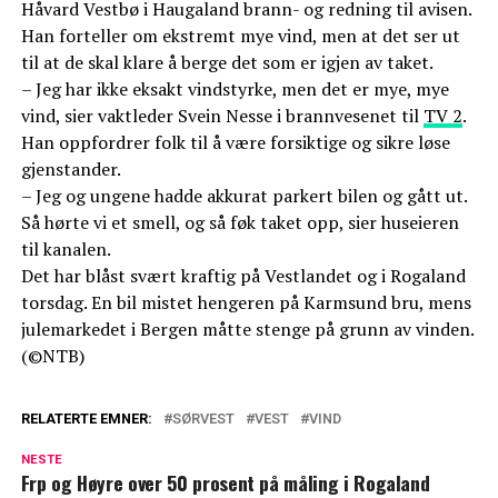
Håvard Vestbø i Haugaland brann- og redning til avisen.
Han forteller om ekstremt mye vind, men at det ser ut
til at de skal klare å berge det som er igjen av taket.
– Jeg har ikke eksakt vindstyrke, men det er mye, mye
vind, sier vaktleder Svein Nesse i brannvesenet til
TV 2
.
Han oppfordrer folk til å være forsiktige og sikre løse
gjenstander.
– Jeg og ungene hadde akkurat parkert bilen og gått ut.
Så hørte vi et smell, og så føk taket opp, sier huseieren
til kanalen.
Det har blåst svært kraftig på Vestlandet og i Rogaland
torsdag. En bil mistet hengeren på Karmsund bru, mens
julemarkedet i Bergen måtte stenge på grunn av vinden.
(©NTB)
RELATERTE EMNER:
SØRVEST
VEST
VIND
NESTE
Frp og Høyre over 50 prosent på måling i Rogaland