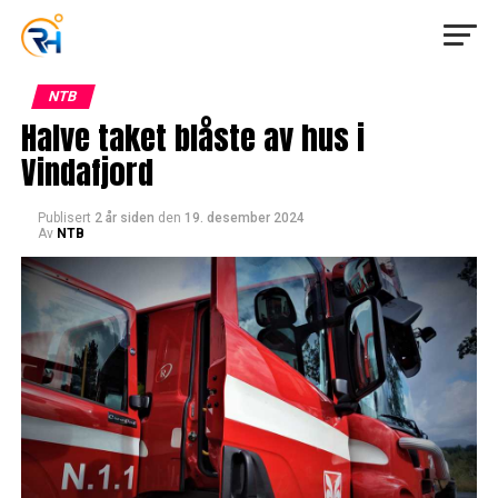
NTB
Halve taket blåste av hus i
Vindafjord
Publisert
2 år siden
den
19. desember 2024
Av
NTB