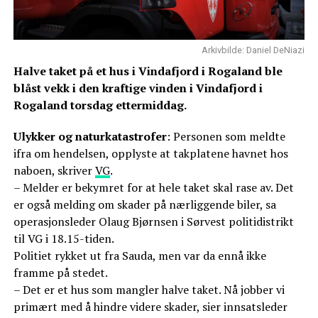
Arkivbilde: Daniel DeNiazi
Halve taket på et hus i Vindafjord i Rogaland ble
blåst vekk i den kraftige vinden i Vindafjord i
Rogaland torsdag ettermiddag.
Ulykker og naturkatastrofer
: Personen som meldte
ifra om hendelsen, opplyste at takplatene havnet hos
naboen, skriver
VG
.
– Melder er bekymret for at hele taket skal rase av. Det
er også melding om skader på nærliggende biler, sa
operasjonsleder Olaug Bjørnsen i Sørvest politidistrikt
til VG i 18.15-tiden.
Politiet rykket ut fra Sauda, men var da ennå ikke
framme på stedet.
– Det er et hus som mangler halve taket. Nå jobber vi
primært med å hindre videre skader, sier innsatsleder