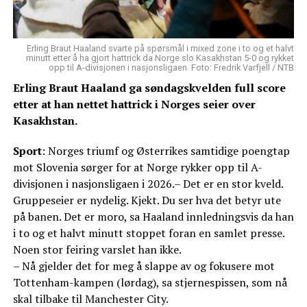
Erling Braut Haaland svarte på spørsmål i mixed zone i to og et halvt
minutt etter å ha gjort hattrick da Norge slo Kasakhstan 5-0 og rykket
opp til A-divisjonen i nasjonsligaen. Foto: Fredrik Varfjell / NTB
Erling Braut Haaland ga søndagskvelden full score
etter at han nettet hattrick i Norges seier over
Kasakhstan.
Sport
: Norges triumf og Østerrikes samtidige poengtap
mot Slovenia sørger for at Norge rykker opp til A-
divisjonen i nasjonsligaen i 2026.– Det er en stor kveld.
Gruppeseier er nydelig. Kjekt. Du ser hva det betyr ute
på banen. Det er moro, sa Haaland innledningsvis da han
i to og et halvt minutt stoppet foran en samlet presse.
Noen stor feiring varslet han ikke.
– Nå gjelder det for meg å slappe av og fokusere mot
Tottenham-kampen (lørdag), sa stjernespissen, som nå
skal tilbake til Manchester City.