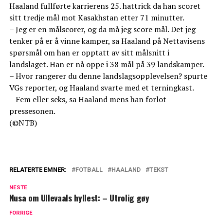
Haaland fullførte karrierens 25. hattrick da han scoret
sitt tredje mål mot Kasakhstan etter 71 minutter.
– Jeg er en målscorer, og da må jeg score mål. Det jeg
tenker på er å vinne kamper, sa Haaland på Nettavisens
spørsmål om han er opptatt av sitt målsnitt i
landslaget. Han er nå oppe i 38 mål på 39 landskamper.
– Hvor rangerer du denne landslagsopplevelsen? spurte
VGs reporter, og Haaland svarte med et terningkast.
– Fem eller seks, sa Haaland mens han forlot
pressesonen.
(©NTB)
RELATERTE EMNER:
FOTBALL
HAALAND
TEKST
NESTE
Nusa om Ullevaals hyllest: – Utrolig gøy
FORRIGE