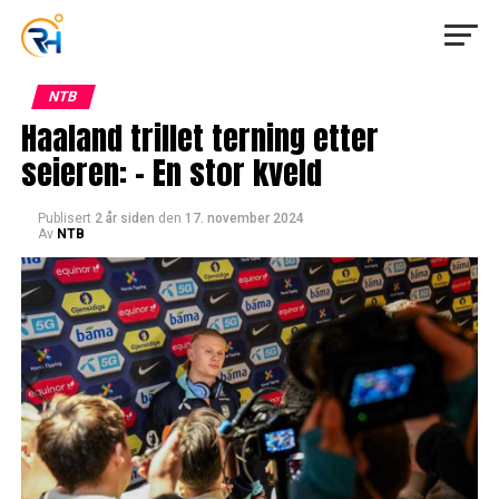
NTB
Haaland trillet terning etter
seieren: – En stor kveld
Publisert
2 år siden
den
17. november 2024
Av
NTB