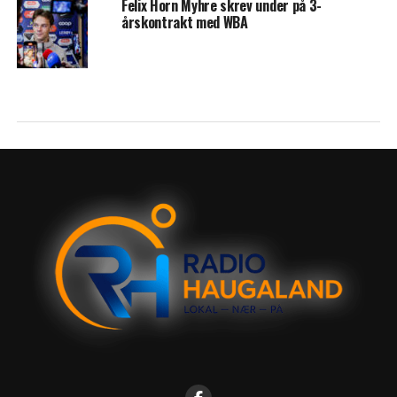
Felix Horn Myhre skrev under på 3-
årskontrakt med WBA