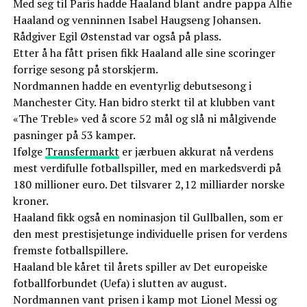
Med seg til Paris hadde Haaland blant andre pappa Alfie
Haaland og venninnen Isabel Haugseng Johansen.
Rådgiver Egil Østenstad var også på plass.
Etter å ha fått prisen fikk Haaland alle sine scoringer
forrige sesong på storskjerm.
Nordmannen hadde en eventyrlig debutsesong i
Manchester City. Han bidro sterkt til at klubben vant
«The Treble» ved å score 52 mål og slå ni målgivende
pasninger på 53 kamper.
Ifølge
Transfermarkt
er jærbuen akkurat nå verdens
mest verdifulle fotballspiller, med en markedsverdi på
180 millioner euro. Det tilsvarer 2,12 milliarder norske
kroner.
Haaland fikk også en nominasjon til Gullballen, som er
den mest prestisjetunge individuelle prisen for verdens
fremste fotballspillere.
Haaland ble kåret til årets spiller av Det europeiske
fotballforbundet (Uefa) i slutten av august.
Nordmannen vant prisen i kamp mot Lionel Messi og