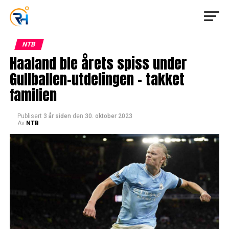
NTB
Haaland ble årets spiss under
Gullballen-utdelingen – takket
familien
Publisert
3 år siden
den
30. oktober 2023
Av
NTB