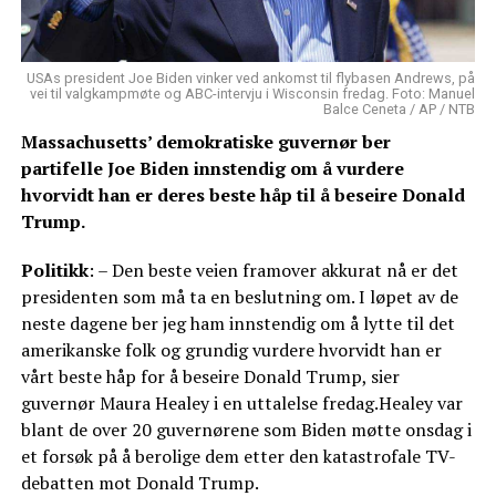
USAs president Joe Biden vinker ved ankomst til flybasen Andrews, på
vei til valgkampmøte og ABC-intervju i Wisconsin fredag. Foto: Manuel
Balce Ceneta / AP / NTB
Massachusetts’ demokratiske guvernør ber
partifelle Joe Biden innstendig om å vurdere
hvorvidt han er deres beste håp til å beseire Donald
Trump.
Politikk
: – Den beste veien framover akkurat nå er det
presidenten som må ta en beslutning om. I løpet av de
neste dagene ber jeg ham innstendig om å lytte til det
amerikanske folk og grundig vurdere hvorvidt han er
vårt beste håp for å beseire Donald Trump, sier
guvernør Maura Healey i en uttalelse fredag.Healey var
blant de over 20 guvernørene som Biden møtte onsdag i
et forsøk på å berolige dem etter den katastrofale TV-
debatten mot Donald Trump.