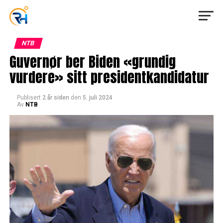
NTB
Guvernør ber Biden «grundig
vurdere» sitt presidentkandidatur
Publisert
2 år siden
den
5. juli 2024
Av
NTB