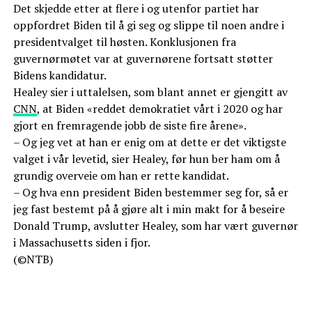
Det skjedde etter at flere i og utenfor partiet har
oppfordret Biden til å gi seg og slippe til noen andre i
presidentvalget til høsten. Konklusjonen fra
guvernørmøtet var at guvernørene fortsatt støtter
Bidens kandidatur.
Healey sier i uttalelsen, som blant annet er gjengitt av
CNN
, at Biden «reddet demokratiet vårt i 2020 og har
gjort en fremragende jobb de siste fire årene».
– Og jeg vet at han er enig om at dette er det viktigste
valget i vår levetid, sier Healey, før hun ber ham om å
grundig overveie om han er rette kandidat.
– Og hva enn president Biden bestemmer seg for, så er
jeg fast bestemt på å gjøre alt i min makt for å beseire
Donald Trump, avslutter Healey, som har vært guvernør
i Massachusetts siden i fjor.
(©NTB)