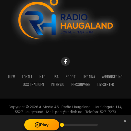
HJEM
LOKALT
NTB
USA
SPORT
UKRAINA
ANNONSERING
OSS I RADIOEN
INTERVJU
PERSONVERN
LIVESENTER
Copyright © 2026 A-Media AS | Radio Haugaland - Haraldsgata 114,
5527 Haugesund - Mail: post@radioh.no - Telefon: 52717273
×
Play