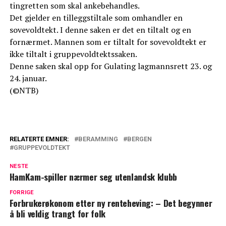
tingretten som skal ankebehandles.
Det gjelder en tilleggstiltale som omhandler en
sovevoldtekt. I denne saken er det en tiltalt og en
fornærmet. Mannen som er tiltalt for sovevoldtekt er
ikke tiltalt i gruppevoldtektssaken.
Denne saken skal opp for Gulating lagmannsrett 23. og
24. januar.
(©NTB)
RELATERTE EMNER:
BERAMMING
BERGEN
GRUPPEVOLDTEKT
NESTE
HamKam-spiller nærmer seg utenlandsk klubb
FORRIGE
Forbrukerøkonom etter ny renteheving: – Det begynner
å bli veldig trangt for folk