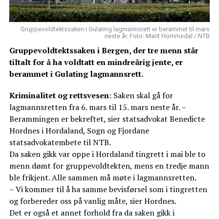
Gruppevoldtektssaken i Gulating lagmannsrett er berammet til mars
neste år. Foto: Marit Hommedal / NTB
Gruppevoldtektssaken i Bergen, der tre menn står
tiltalt for å ha voldtatt en mindreårig jente, er
berammet i Gulating lagmannsrett.
Kriminalitet og rettsvesen
: Saken skal gå for
lagmannsretten fra 6. mars til 15. mars neste år. –
Berammingen er bekreftet, sier statsadvokat Benedicte
Hordnes i Hordaland, Sogn og Fjordane
statsadvokatembete til NTB.
Da saken gikk var oppe i Hordaland tingrett i mai ble to
menn dømt for gruppevoldtekten, mens en tredje mann
ble frikjent. Alle sammen må møte i lagmannsretten.
– Vi kommer til å ha samme bevisførsel som i tingretten
og forbereder oss på vanlig måte, sier Hordnes.
Det er også et annet forhold fra da saken gikk i