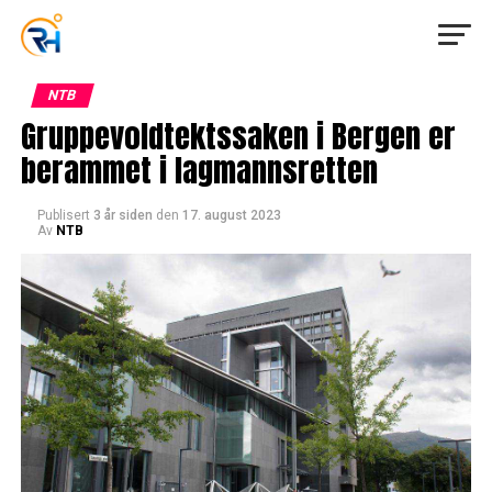
NTB
Gruppevoldtektssaken i Bergen er
berammet i lagmannsretten
Publisert
3 år siden
den
17. august 2023
Av
NTB