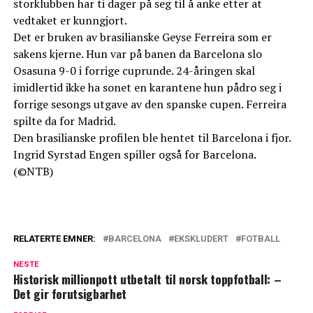
storklubben har ti dager på seg til å anke etter at
vedtaket er kunngjort.
Det er bruken av brasilianske Geyse Ferreira som er
sakens kjerne. Hun var på banen da Barcelona slo
Osasuna 9-0 i forrige cuprunde. 24-åringen skal
imidlertid ikke ha sonet en karantene hun pådro seg i
forrige sesongs utgave av den spanske cupen. Ferreira
spilte da for Madrid.
Den brasilianske profilen ble hentet til Barcelona i fjor.
Ingrid Syrstad Engen spiller også for Barcelona.
(©NTB)
RELATERTE EMNER:
BARCELONA
EKSKLUDERT
FOTBALL
NESTE
Historisk millionpott utbetalt til norsk toppfotball: –
Det gir forutsigbarhet