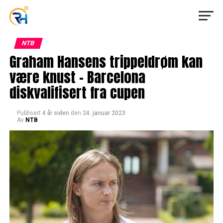
NTB
Graham Hansens trippeldrøm kan
være knust – Barcelona
diskvalifisert fra cupen
Publisert
4 år siden
den
24. januar 2023
Av
NTB