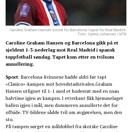
Caroline Graham Hansen scoret for Barcelona i tapet for Real Madrid.
Foto: Carina Johansen / NTB
Caroline Graham Hansen og Barcelona gikk på et
sjeldent 1-3-nederlag mot Real Madrid i spansk
toppfotball søndag. Tapet kom etter en tvilsom
annullering.
Sport
: Barcelona-kvinnene hadde aldri før tapt
«Clasico»-kampen mot hovedstadsrivalen.Graham
Hansen utlignet til 1-1 med et hodestøt med en snau
halvtime igjen av kampen. I etterkant fikk hjemmelaget
ballen igjen i mål, men dommeren annullerte det for
offside. TV-bildene sådde tvil om avgjørelsen, men den
sto.
På tampen sørget en måldobbel fra skotske Caroline