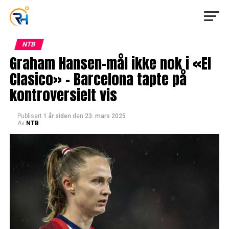
NTB
Graham Hansen-mål ikke nok i «El
Clasico» – Barcelona tapte på
kontroversielt vis
Publisert
1 år siden
den
23. mars 2025
Av
NTB