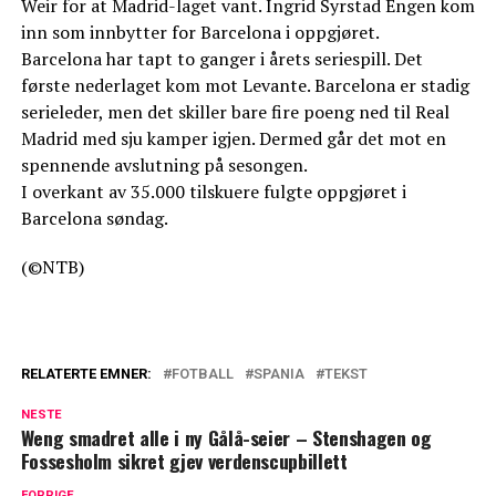
Weir for at Madrid-laget vant. Ingrid Syrstad Engen kom
inn som innbytter for Barcelona i oppgjøret.
Barcelona har tapt to ganger i årets seriespill. Det
første nederlaget kom mot Levante. Barcelona er stadig
serieleder, men det skiller bare fire poeng ned til Real
Madrid med sju kamper igjen. Dermed går det mot en
spennende avslutning på sesongen.
I overkant av 35.000 tilskuere fulgte oppgjøret i
Barcelona søndag.
(©NTB)
RELATERTE EMNER:
FOTBALL
SPANIA
TEKST
NESTE
Weng smadret alle i ny Gålå-seier – Stenshagen og
Fossesholm sikret gjev verdenscupbillett
FORRIGE