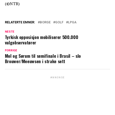
(©NTB)
RELATERTE EMNER:
BORGE
GOLF
LPGA
NESTE
Tyrkisk opposisjon mobiliserer 500.000
valgobservatører
FORRIGE
Mol og Sørum til semifinale i Brasil – slo
Brouwer/Meeuwsen i strake sett
ANNONSE