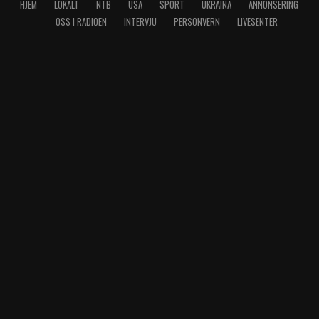
HJEM
LOKALT
NTB
USA
SPORT
UKRAINA
ANNONSERING
OSS I RADIOEN
INTERVJU
PERSONVERN
LIVESENTER