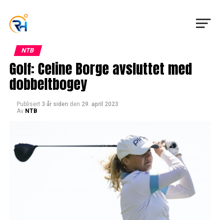
NTB
Golf: Celine Borge avsluttet med
dobbeltbogey
Publisert
3 år siden
den
29. april 2023
Av
NTB