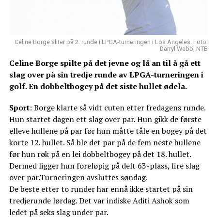
Celine Borge sliter på 2. runde i LPGA-turneringen i Los Angeles. Foto:
Darryl Webb, NTB
Celine Borge spilte på det jevne og lå an til å gå ett
slag over på sin tredje runde av LPGA-turneringen i
golf. En dobbeltbogey på det siste hullet ødela.
Sport
: Borge klarte så vidt cuten etter fredagens runde.
Hun startet dagen ett slag over par. Hun gikk de første
elleve hullene på par før hun måtte tåle en bogey på det
korte 12. hullet. Så ble det par på de fem neste hullene
før hun røk på en lei dobbeltbogey på det 18. hullet.
Dermed ligger hun foreløpig på delt 63-plass, fire slag
over par.Turneringen avsluttes søndag.
De beste etter to runder har ennå ikke startet på sin
tredjerunde lørdag. Det var indiske Aditi Ashok som
ledet på seks slag under par.