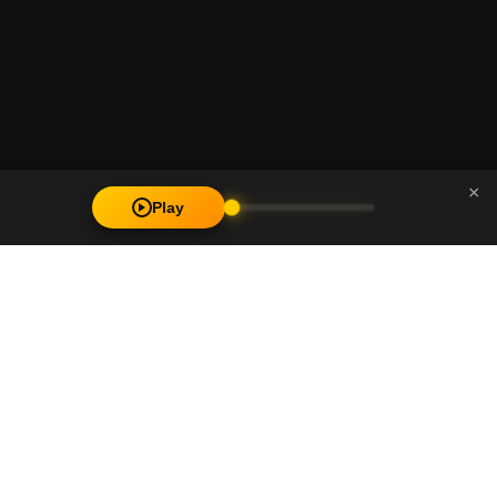
×
Play