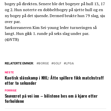
bogey på direkten. Senere ble det bogeyer på hull 13, 17
og 2. Hun noterte en dobbeltbogey på sjette hull og en
ny bogey på det sjuende. Dermed brukte hun 79 slag, sju
over par.
Sørkoreaneren Kim Sei-young leder turneringen så
langt. Hun gikk 1. runde på seks slag under par.
(©NTB)
RELATERTE EMNER:
BORGE
GOLF
LPGA
NESTE
Kaotisk slåsskamp i NHL: Åtte spillere fikk matchstraff
etter to sekunder
FORRIGE
Snøværet på vei inn – bilistene bes om å kjøre etter
forholdene