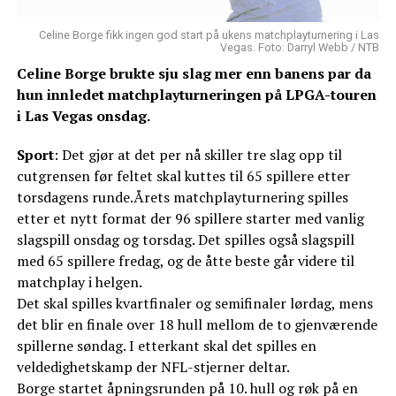
Celine Borge fikk ingen god start på ukens matchplayturnering i Las
Vegas. Foto: Darryl Webb / NTB
Celine Borge brukte sju slag mer enn banens par da
hun innledet matchplayturneringen på LPGA-touren
i Las Vegas onsdag.
Sport
: Det gjør at det per nå skiller tre slag opp til
cutgrensen før feltet skal kuttes til 65 spillere etter
torsdagens runde.Årets matchplayturnering spilles
etter et nytt format der 96 spillere starter med vanlig
slagspill onsdag og torsdag. Det spilles også slagspill
med 65 spillere fredag, og de åtte beste går videre til
matchplay i helgen.
Det skal spilles kvartfinaler og semifinaler lørdag, mens
det blir en finale over 18 hull mellom de to gjenværende
spillerne søndag. I etterkant skal det spilles en
veldedighetskamp der NFL-stjerner deltar.
Borge startet åpningsrunden på 10. hull og røk på en