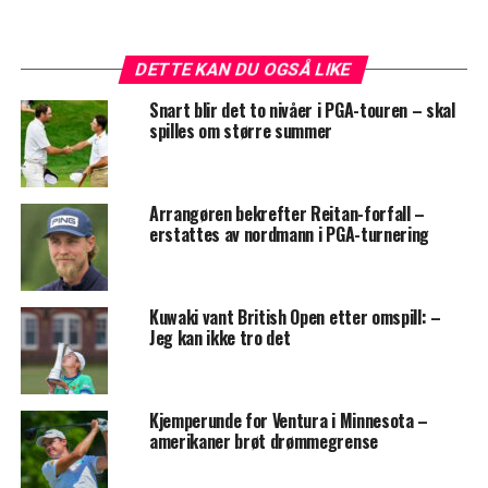
DETTE KAN DU OGSÅ LIKE
Snart blir det to nivåer i PGA-touren – skal
spilles om større summer
Arrangøren bekrefter Reitan-forfall –
erstattes av nordmann i PGA-turnering
Kuwaki vant British Open etter omspill: –
Jeg kan ikke tro det
Kjemperunde for Ventura i Minnesota –
amerikaner brøt drømmegrense