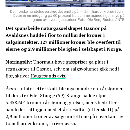
Det norske handelsoverskuddet endte på 44,2 milliarder kroner i Juni.
Dette er en nedgang på 60 prosent fra samme måned i fjor, mye på
grunn av lavere gasspriser. Foto: Ole Berg-Rusten / NTB
Det spanskeide naturgasselskapet Gasnor på
Avaldsnes hadde i fjor to milliarder kroner i
salgsinntekter. 127 millioner kroner ble overført til
eierne og 2,9 millioner ble igjen i selskapet i Norge.
Næringsliv:
Unormalt høye gasspriser ga pluss i
regnskapet til Gasnor, selv om salgsvolumet gikk ned i
fjor, skriver
Haugesunds avis
.
Årsresultatet etter skatt ble mye mindre enn årslønnen
til direktør Eilef Stange (59). Stange hadde i fjor
5.458.601 kroner i årslønn og ytelser, mens bedriften
han leder satt igjen med et årsresultat (etter skatt) på
2,9 millioner kroner av salgsinntektene på i overkant av
to milliarder kroner, skriver avisa.