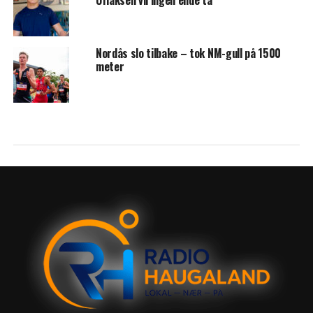
Uflaksen vil ingen ende ta
Nordås slo tilbake – tok NM-gull på 1500
meter