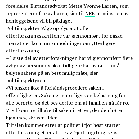
foreldelse. Bistandsadvokat Mette Yvonne Larsen, som
representerer fire av barna, sier til
NRK
at minst en av
henleggelsene vil bli påklaget
Politiinspektør Våge opplyser at alle
etterforskningsskrittene var gjennomført før påske,
men at det kom inn anmodninger om ytterligere
etterforskning.
– I siste del av etterforskningen har vi gjennomført flere
avhør av personer vi ikke tidligere har avhørt, for å
belyse sakene på en best mulig måte, sier
politiinspektøren.
«Vi ønsker ikke å forhåndsprosedere saken i
offentligheten. Saken er naturligvis en belastning for
alle berørte, og det bes derfor om at familien nå får ro.
Vi vil komme tilbake til saken i retten, der den hører
hjemme», skriver Elden.
Tiltalen kommer etter at politiet i fjor høst startet
etterforskning etter at tre av Gjert Ingebrigtsens