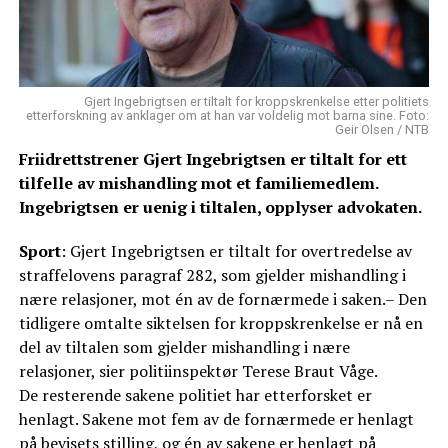
Gjert Ingebrigtsen er tiltalt for kroppskrenkelse etter politiets
etterforskning av anklager om at han var voldelig mot barna sine. Foto:
Geir Olsen / NTB
Friidrettstrener Gjert Ingebrigtsen er tiltalt for ett
tilfelle av mishandling mot et familiemedlem.
Ingebrigtsen er uenig i tiltalen, opplyser advokaten.
Sport
: Gjert Ingebrigtsen er tiltalt for overtredelse av
straffelovens paragraf 282, som gjelder mishandling i
nære relasjoner, mot én av de fornærmede i saken.– Den
tidligere omtalte siktelsen for kroppskrenkelse er nå en
del av tiltalen som gjelder mishandling i nære
relasjoner, sier politiinspektør Terese Braut Våge.
De resterende sakene politiet har etterforsket er
henlagt. Sakene mot fem av de fornærmede er henlagt
på bevisets stilling, og én av sakene er henlagt på