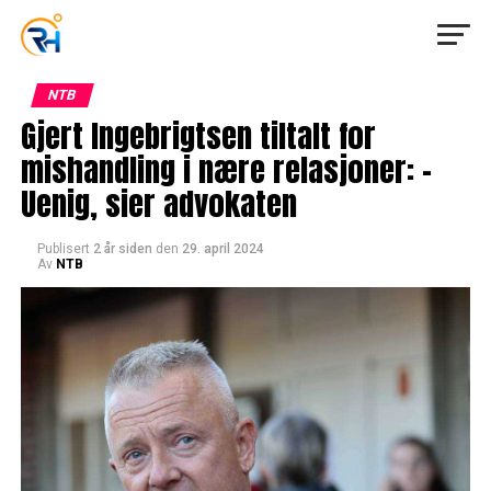
NTB
Gjert Ingebrigtsen tiltalt for
mishandling i nære relasjoner: –
Uenig, sier advokaten
Publisert
2 år siden
den
29. april 2024
Av
NTB