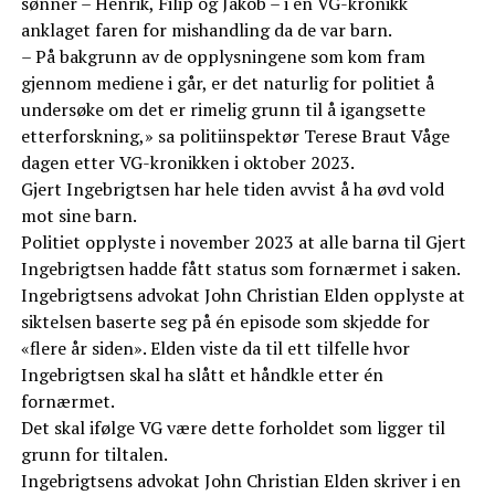
sønner – Henrik, Filip og Jakob – i en VG-kronikk
anklaget faren for mishandling da de var barn.
– På bakgrunn av de opplysningene som kom fram
gjennom mediene i går, er det naturlig for politiet å
undersøke om det er rimelig grunn til å igangsette
etterforskning,» sa politiinspektør Terese Braut Våge
dagen etter VG-kronikken i oktober 2023.
Gjert Ingebrigtsen har hele tiden avvist å ha øvd vold
mot sine barn.
Politiet opplyste i november 2023 at alle barna til Gjert
Ingebrigtsen hadde fått status som fornærmet i saken.
Ingebrigtsens advokat John Christian Elden opplyste at
siktelsen baserte seg på én episode som skjedde for
«flere år siden». Elden viste da til ett tilfelle hvor
Ingebrigtsen skal ha slått et håndkle etter én
fornærmet.
Det skal ifølge VG være dette forholdet som ligger til
grunn for tiltalen.
Ingebrigtsens advokat John Christian Elden skriver i en