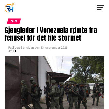
NTB
Gjengleder i Venezuela rømte fra
fengsel før det ble stormet
Publisert
3 år siden
den
23. september 2023
Av
NTB