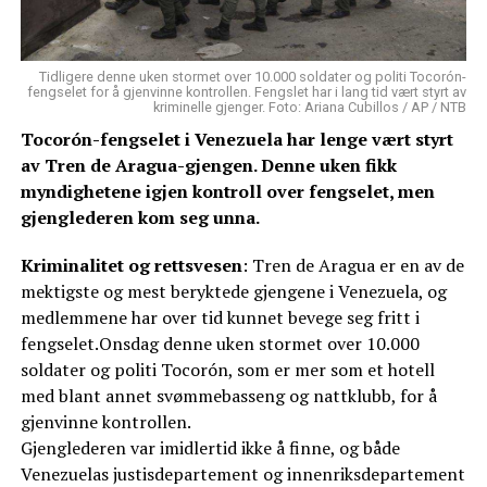
Tidligere denne uken stormet over 10.000 soldater og politi Tocorón-
fengselet for å gjenvinne kontrollen. Fengslet har i lang tid vært styrt av
kriminelle gjenger. Foto: Ariana Cubillos / AP / NTB
Tocorón-fengselet i Venezuela har lenge vært styrt
av Tren de Aragua-gjengen. Denne uken fikk
myndighetene igjen kontroll over fengselet, men
gjenglederen kom seg unna.
Kriminalitet og rettsvesen
: Tren de Aragua er en av de
mektigste og mest beryktede gjengene i Venezuela, og
medlemmene har over tid kunnet bevege seg fritt i
fengselet.Onsdag denne uken stormet over 10.000
soldater og politi Tocorón, som er mer som et hotell
med blant annet svømmebasseng og nattklubb, for å
gjenvinne kontrollen.
Gjenglederen var imidlertid ikke å finne, og både
Venezuelas justisdepartement og innenriksdepartement