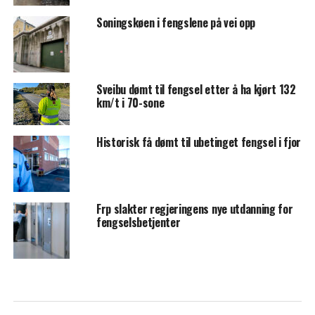
Soningskøen i fengslene på vei opp
Sveibu dømt til fengsel etter å ha kjørt 132
km/t i 70-sone
Historisk få dømt til ubetinget fengsel i fjor
Frp slakter regjeringens nye utdanning for
fengselsbetjenter