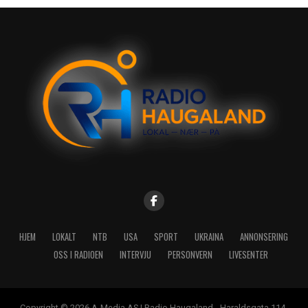
HJEM
LOKALT
NTB
USA
SPORT
UKRAINA
ANNONSERING
OSS I RADIOEN
INTERVJU
PERSONVERN
LIVESENTER
Copyright © 2026 A-Media AS | Radio Haugaland - Haraldsgata 114,