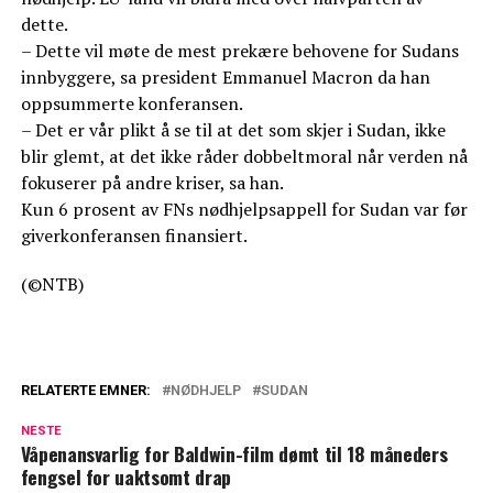
dette.
– Dette vil møte de mest prekære behovene for Sudans
innbyggere, sa president Emmanuel Macron da han
oppsummerte konferansen.
– Det er vår plikt å se til at det som skjer i Sudan, ikke
blir glemt, at det ikke råder dobbeltmoral når verden nå
fokuserer på andre kriser, sa han.
Kun 6 prosent av FNs nødhjelpsappell for Sudan var før
giverkonferansen finansiert.
(©NTB)
RELATERTE EMNER:
NØDHJELP
SUDAN
NESTE
Våpenansvarlig for Baldwin-film dømt til 18 måneders
fengsel for uaktsomt drap