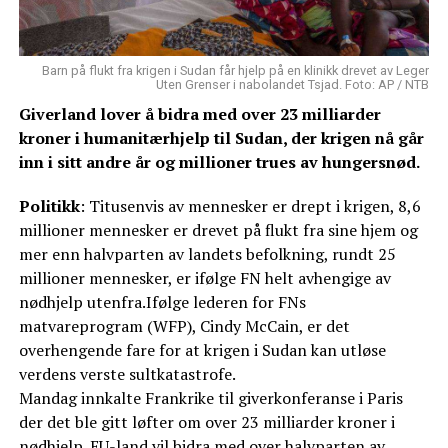
Barn på flukt fra krigen i Sudan får hjelp på en klinikk drevet av Leger
Uten Grenser i nabolandet Tsjad. Foto: AP / NTB
Giverland lover å bidra med over 23 milliarder
kroner i humanitærhjelp til Sudan, der krigen nå går
inn i sitt andre år og millioner trues av hungersnød.
Politikk
: Titusenvis av mennesker er drept i krigen, 8,6
millioner mennesker er drevet på flukt fra sine hjem og
mer enn halvparten av landets befolkning, rundt 25
millioner mennesker, er ifølge FN helt avhengige av
nødhjelp utenfra.Ifølge lederen for FNs
matvareprogram (WFP), Cindy McCain, er det
overhengende fare for at krigen i Sudan kan utløse
verdens verste sultkatastrofe.
Mandag innkalte Frankrike til giverkonferanse i Paris
der det ble gitt løfter om over 23 milliarder kroner i
nødhjelp. EU-land vil bidra med over halvparten av