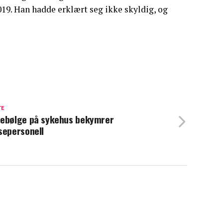
2019. Han hadde erklært seg ikke skyldig, og
TE
ebølge på sykehus bekymrer
sepersonell