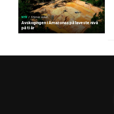
NTB
5 timer siden
Avskogingen i Amazonas på laveste nivå
på ti år