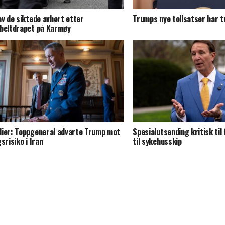
av de siktede avhørt etter
Trumps nye tollsatser har tr
beltdrapet på Karmøy
ier: Toppgeneral advarte Trump mot
Spesialutsending kritisk til
gsrisiko i Iran
til sykehusskip