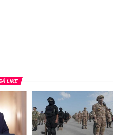
SÅ LIKE