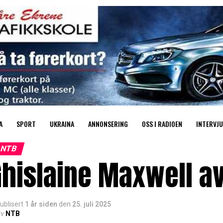
A
SPORT
UKRAINA
ANNONSERING
OSS I RADIOEN
INTERVJU
NTB
hislaine Maxwell a
ublisert
1 år siden
den
25. juli 2025
v
NTB