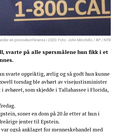
 under en pressekonferanse i 2020. Foto: John Minchillo / AP / NTB
, svarte på alle spørsmålene hun fikk i et
ennes.
Hun svarte oppriktig, ærlig og så godt hun kunne
xwell torsdag ble avhørt av visejustisminister
 avhøret, som skjedde i Tallahassee i Florida,
fredag.
pstein, soner en dom på 20 år etter at hun i
eårige jenter til Epstein.
 var også anklaget for menneskehandel med