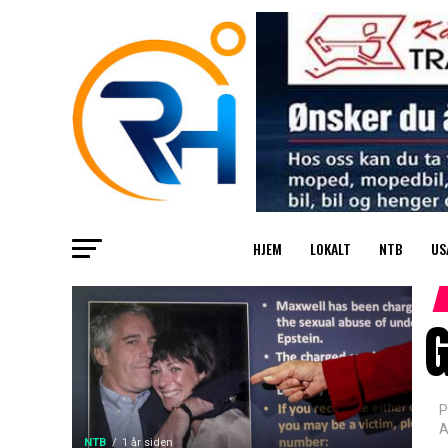
HJEM
LOKALT
NTB
US
G
P
A
NTB
1 år siden