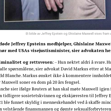
Et bilde av Jeffrey Epstein og Ghislaine Maxwell vises fram
døde Jeffrey Epsteins medhjelper, Ghislaine Maxwell
hør med USAs visejustisminister, sier advokaten h
iminalitet og rettsvesen
: – Hun nektet aldri å svare. 
 alle spørsmålene, sier advokat David Markus etter at Ma
dd Blanche. Markus ønsket ikke å kommentere innholdet i
r Maxwell soner en dom på 20 års fengsel.
nche sier ifølge Reuters at han skal møte Maxwell igjen 
 tidligere sosietetskvinnen og ekskjæresten til Jeffrey E
1 ble funnet skyldig i menneskehandel ved å skaffe mindr
n velstående finansmannen og dømte seksualforbryteren