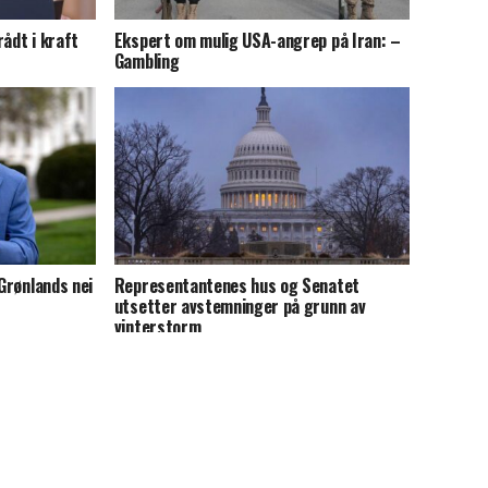
ådt i kraft
Ekspert om mulig USA-angrep på Iran: –
Gambling
 Grønlands nei
Representantenes hus og Senatet
utsetter avstemninger på grunn av
vinterstorm