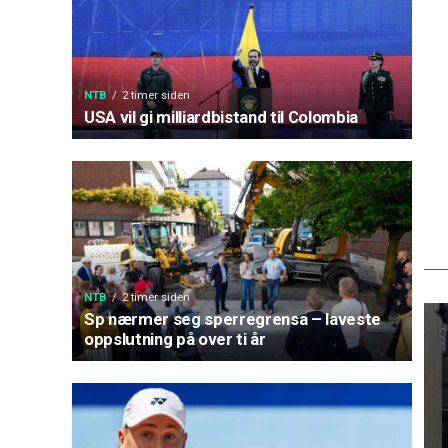
NTB
2 timer siden
USA vil gi milliardbistand til Colombia
NTB
2 timer siden
Sp nærmer seg sperregrensa – laveste
oppslutning på over ti år