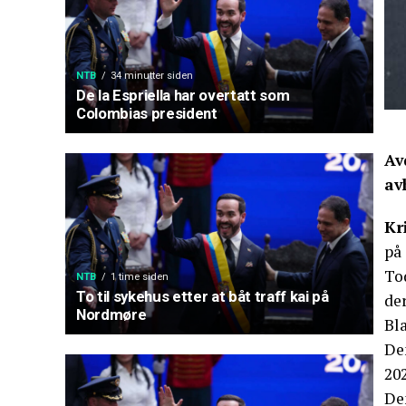
NTB
34 minutter siden
De la Espriella har overtatt som
Colombias president
Av
av
Kr
på
To
NTB
1 time siden
To til sykehus etter at båt traff kai på
de
Nordmøre
Bla
Den
202
De