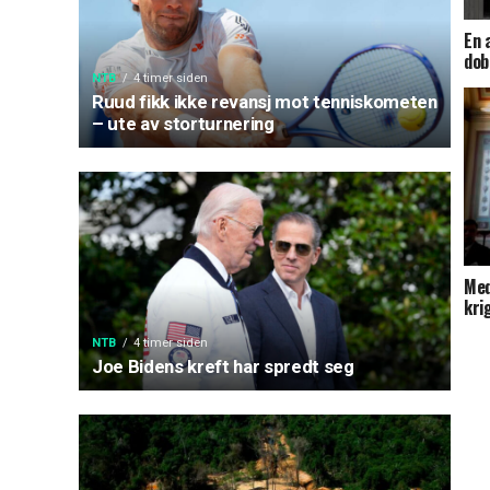
En 
dob
NTB
4 timer siden
Ruud fikk ikke revansj mot tenniskometen
– ute av storturnering
Med
kri
NTB
4 timer siden
Joe Bidens kreft har spredt seg