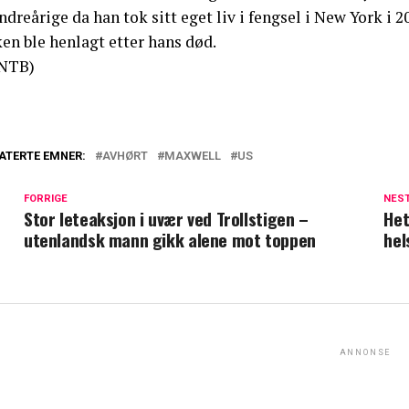
dreårige da han tok sitt eget liv i fengsel i New York i 
en ble henlagt etter hans død.
NTB)
ATERTE EMNER:
AVHØRT
MAXWELL
US
FORRIGE
NES
Stor leteaksjon i uvær ved Trollstigen –
Het
utenlandsk mann gikk alene mot toppen
hel
ANNONSE