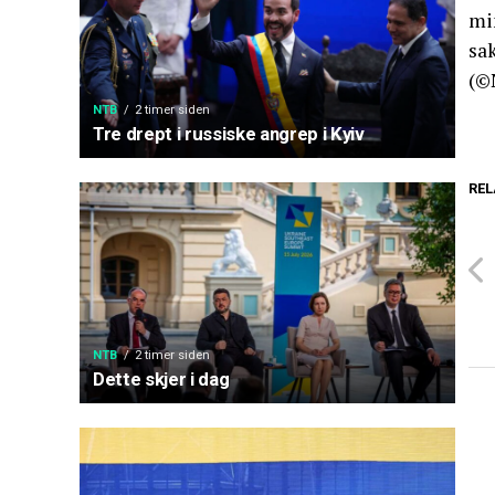
min
sak
(©
NTB
2 timer siden
Tre drept i russiske angrep i Kyiv
REL
NTB
2 timer siden
Dette skjer i dag