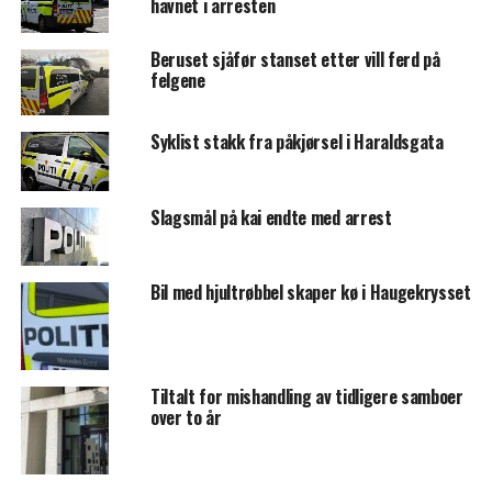
havnet i arresten
Beruset sjåfør stanset etter vill ferd på
felgene
Syklist stakk fra påkjørsel i Haraldsgata
Slagsmål på kai endte med arrest
Bil med hjultrøbbel skaper kø i Haugekrysset
Tiltalt for mishandling av tidligere samboer
over to år