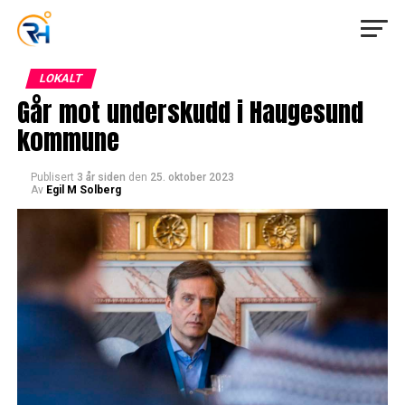
LOKALT
Går mot underskudd i Haugesund
kommune
Publisert
3 år siden
den
25. oktober 2023
Av
Egil M Solberg