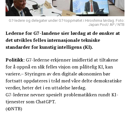
G7-ledere og delegater under G7-toppmøtet i Hiroshima lørdag. Foto:
Japan Pool/ AP / NTB
Lederne for G7-landene sier lørdag at de ønsker at
det utvikles felles internasjonale tekniske
standarder for kunstig intelligens (KI).
Politikk
: G7-lederne erkjenner imidlertid at tiltakene
for å oppnå en slik felles visjon om pålitelig KI, kan
variere.– Styringen av den digitale økonomien bør
fortsatt oppdateres i tråd med våre delte demokratiske
verdier, heter det i en uttalelse lørdag.
G7-lederne nevner spesielt problematikken rundt KI-
tjenester som ChatGPT.
(©NTB)