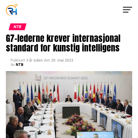
NTB
G7-lederne krever internasjonal
standard for kunstig intelligens
Publisert
3 år siden
den
20. mai 2023
Av
NTB