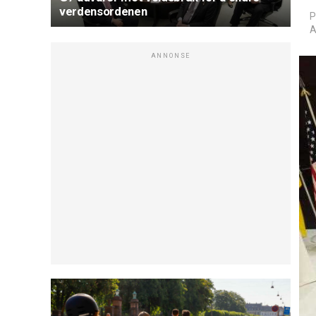
verdensordenen
P
A
ANNONSE