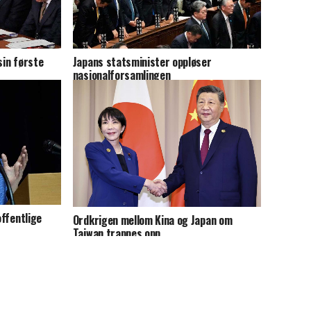
sin første
Japans statsminister oppløser
nasjonalforsamlingen
offentlige
Ordkrigen mellom Kina og Japan om
Taiwan trappes opp