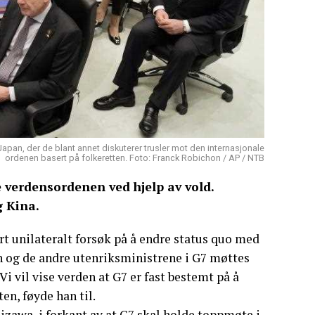
Japan, der de blant annet diskuterer trusler mot den internasjonale
ordenen basert på folkeretten. Foto: Franck Robichon / AP / NTB
e verdensordenen ved hjelp av vold.
g Kina.
ert unilateralt forsøk på å endre status quo med
 og de andre utenriksministrene i G7 møttes
i vil vise verden at G7 er fast bestemt på å
en, føyde han til.
izawa, i forkant av at G7 skal holde toppmøte i