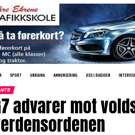
A
SPORT
UKRAINA
ANNONSERING
OSS I RADIOEN
INTERVJU
NTB
7 advarer mot volds
verdensordenen