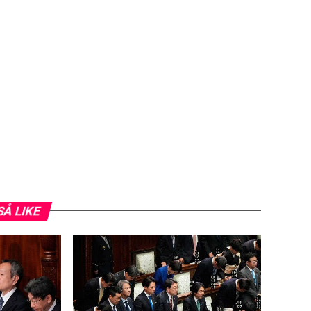
SÅ LIKE