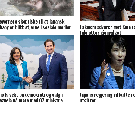
evernere skeptiske til at japansk
Takaichi advarer mot Kina i 
baby er blitt stjerne i sosiale medier
tale etter gjenvalget
io la vekt på demokrati og valg i
Japans regjering vil kutte i 
ezuela på møte med G7-ministre
utgifter