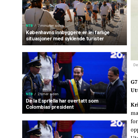
NTB
7 minutter siden
Københavns innbyggere er lei farlige
situasjoner med syklende turister
De
G7
Ut
NTB
2 timer siden
De la Espriella har overtatt som
Kr
Colombias president
ma
for
opp
Ut