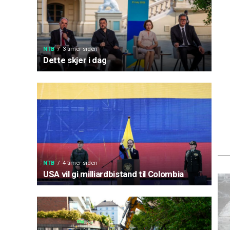
NTB
3 timer siden
Dette skjer i dag
NTB
4 timer siden
USA vil gi milliardbistand til Colombia