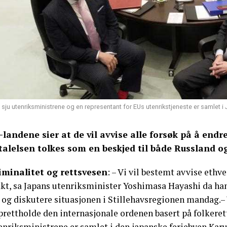
 sju utenriksministrene og en representant for EUs utenrikstjeneste er samlet i 
-landene sier at de vil avvise alle forsøk på å endr
talelsen tolkes som en beskjed til både Russland o
iminalitet og rettsvesen
: – Vi vil bestemt avvise ethv
kt, sa Japans utenriksminister Yoshimasa Hayashi da han
 og diskutere situasjonen i Stillehavsregionen mandag.– V
rettholde den internasjonale ordenen basert på folkerett
enriksministrene er samlet i den japanske feriebyen Karu