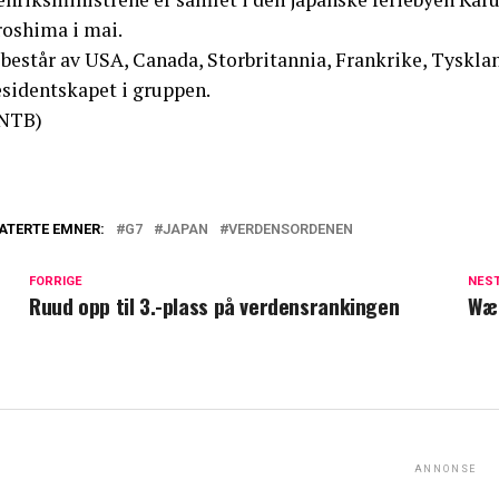
roshima i mai.
består av USA, Canada, Storbritannia, Frankrike, Tysklan
esidentskapet i gruppen.
NTB)
ATERTE EMNER:
G7
JAPAN
VERDENSORDENEN
FORRIGE
NES
Ruud opp til 3.-plass på verdensrankingen
Wær
ANNONSE