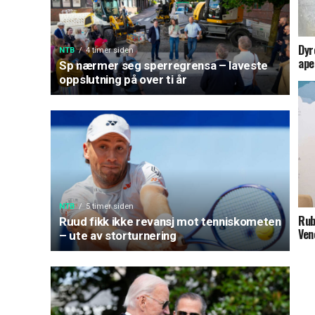
Dyr
NTB
4 timer siden
ape
Sp nærmer seg sperregrensa – laveste
oppslutning på over ti år
NTB
5 timer siden
Rub
Ruud fikk ikke revansj mot tenniskometen
Ven
– ute av storturnering