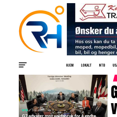
HJEM
LOKALT
NTB
US
G
NTB
3 år siden
G7 advarer mot voldsbruk for å endre