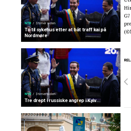
Hi
G7 
pr
NTB
3 timer siden
To til sykehus etter at båt traff kai på
(©
Nordmøre
REL
NTB
3 timer siden
Tre drept i russiske angrep i Kyiv