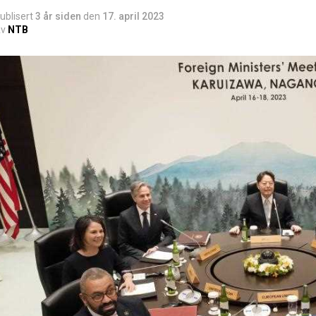
ublisert
3 år siden
den
17. april 2023
v
NTB