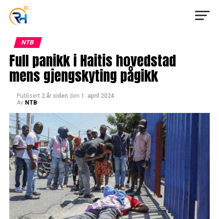
NTB
Full panikk i Haitis hovedstad
mens gjengskyting pågikk
Publisert
2 år siden
den
1. april 2024
Av
NTB