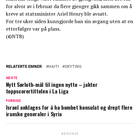
for alvor av i februar da flere gjenger gikk sammen om å
kreve at statsminister Ariel Henry ble avsatt.
For tre uker siden kunngjorde han sin avgang uten at en
etterfølger var på plass.
(©NTB)
RELATERTE EMNER:
HAITI
SKYTING
NESTE
Nytt Sørloth-mål til ingen nytte – jakter
toppscorertittelen i La Liga
FORRIGE
Israel anklages for å ha bombet konsulat og drept flere
iranske generaler i Syria
ANNONSE