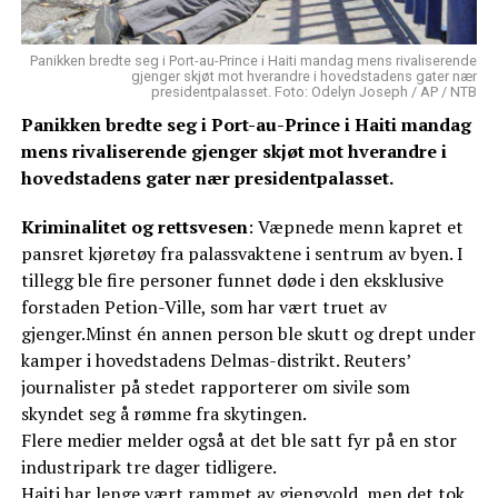
Panikken bredte seg i Port-au-Prince i Haiti mandag mens rivaliserende
gjenger skjøt mot hverandre i hovedstadens gater nær
presidentpalasset. Foto: Odelyn Joseph / AP / NTB
Panikken bredte seg i Port-au-Prince i Haiti mandag
mens rivaliserende gjenger skjøt mot hverandre i
hovedstadens gater nær presidentpalasset.
Kriminalitet og rettsvesen
: Væpnede menn kapret et
pansret kjøretøy fra palassvaktene i sentrum av byen. I
tillegg ble fire personer funnet døde i den eksklusive
forstaden Petion-Ville, som har vært truet av
gjenger.Minst én annen person ble skutt og drept under
kamper i hovedstadens Delmas-distrikt. Reuters’
journalister på stedet rapporterer om sivile som
skyndet seg å rømme fra skytingen.
Flere medier melder også at det ble satt fyr på en stor
industripark tre dager tidligere.
Haiti har lenge vært rammet av gjengvold, men det tok