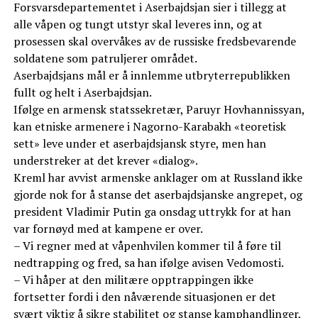
Forsvarsdepartementet i Aserbajdsjan sier i tillegg at
alle våpen og tungt utstyr skal leveres inn, og at
prosessen skal overvåkes av de russiske fredsbevarende
soldatene som patruljerer området.
Aserbajdsjans mål er å innlemme utbryterrepublikken
fullt og helt i Aserbajdsjan.
Ifølge en armensk statssekretær, Paruyr Hovhannissyan,
kan etniske armenere i Nagorno-Karabakh «teoretisk
sett» leve under et aserbajdsjansk styre, men han
understreker at det krever «dialog».
Kreml har avvist armenske anklager om at Russland ikke
gjorde nok for å stanse det aserbajdsjanske angrepet, og
president Vladimir Putin ga onsdag uttrykk for at han
var fornøyd med at kampene er over.
– Vi regner med at våpenhvilen kommer til å føre til
nedtrapping og fred, sa han ifølge avisen Vedomosti.
– Vi håper at den militære opptrappingen ikke
fortsetter fordi i den nåværende situasjonen er det
svært viktig å sikre stabilitet og stanse kamphandlinger,