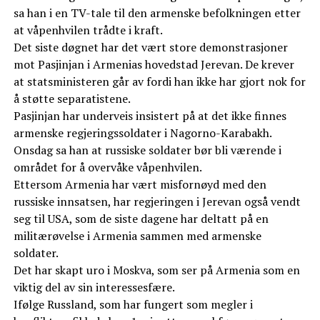
sa han i en TV-tale til den armenske befolkningen etter
at våpenhvilen trådte i kraft.
Det siste døgnet har det vært store demonstrasjoner
mot Pasjinjan i Armenias hovedstad Jerevan. De krever
at statsministeren går av fordi han ikke har gjort nok for
å støtte separatistene.
Pasjinjan har underveis insistert på at det ikke finnes
armenske regjeringssoldater i Nagorno-Karabakh.
Onsdag sa han at russiske soldater bør bli værende i
området for å overvåke våpenhvilen.
Ettersom Armenia har vært misfornøyd med den
russiske innsatsen, har regjeringen i Jerevan også vendt
seg til USA, som de siste dagene har deltatt på en
militærøvelse i Armenia sammen med armenske
soldater.
Det har skapt uro i Moskva, som ser på Armenia som en
viktig del av sin interessesfære.
Ifølge Russland, som har fungert som megler i