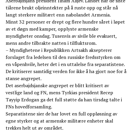
Aserbajdsjans president Ilham Alijev. Landet har de siste
tiårene brukt oljeinntekter på å ruste opp og står nå
langt sterkere militært enn nabolandet Armenia.
Minst 32 personer er drept og flere hundre såret i løpet
av et døgn med kamper, opplyste armenske
myndigheter onsdag. Tusenvis av sivile ble evakuert,
mens andre tilbrakte natten i tilfluktsrom.
– Myndighetene i Republikken Artsakh aksepterer
forslaget fra ledelsen til den russiske fredsstyrken om
en våpenhvile, heter det i en uttalelse fra separatistene.
De kritiserer samtidig verden for ikke å ha gjort noe for å
stanse angrepet.
Det aserbajdsjanske angrepet er blitt kritisert av
vestlige land og FN, mens Tyrkias president Recep
Tayyip Erdogan ga det full støtte da han tirsdag talte i
FNs hovedforsamling.
Separatistene sier de har lovet en full oppløsning av
egne styrker og at armenske militære enheter skal
trekkes helt ut av området.