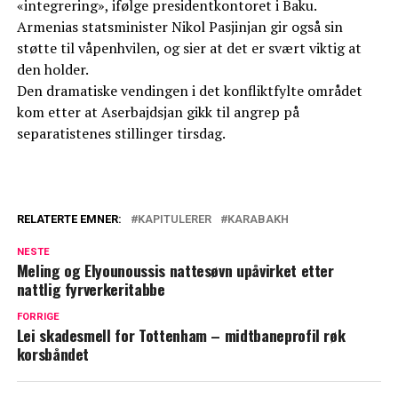
«integrering», ifølge presidentkontoret i Baku.
Armenias statsminister Nikol Pasjinjan gir også sin
støtte til våpenhvilen, og sier at det er svært viktig at
den holder.
Den dramatiske vendingen i det konfliktfylte området
kom etter at Aserbajdsjan gikk til angrep på
separatistenes stillinger tirsdag.
RELATERTE EMNER:
KAPITULERER
KARABAKH
NESTE
Meling og Elyounoussis nattesøvn upåvirket etter
nattlig fyrverkeritabbe
FORRIGE
Lei skadesmell for Tottenham – midtbaneprofil røk
korsbåndet