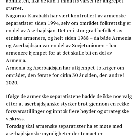
konflikten, fikk de kun 1 minutts varsel før angrepet
startet.
Nagorno-Karabakh har vært kontrollert av armenske
separatister siden 1994, selv om området folkrettslig er
en del av Aserbajdsjan. Det er i stor grad befolket av
etniske armenere, og helt siden 1988 – da både Armenia
og Aserbajdsjan var en del av Sovjetunionen – har
armenere kjempet for at det skulle bli en del av
Armenia.
Armenia og Aserbajdsjan har utkjempet to kriger om
området, den første for cirka 30 år siden, den andre i
2020.
Ifølge de armenske separatistene hadde de ikke noe valg
etter at aserbajdsjanske styrker brøt gjennom en rekke
forsvarsstillinger og inntok flere høyder og strategiske
veikryss.
Torsdag skal armenske separatister ha et møte med
aserbajdsjanske myndigheter der temaet er