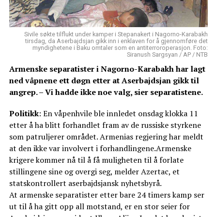
Sivile søkte tilflukt under kamper i Stepanakert i Nagorno-Karabakh
tirsdag, da Aserbajdsjan gikk inn i enklaven for å gjennomføre det
myndighetene i Baku omtaler som en antiterroroperasjon. Foto:
Siranush Sargsyan / AP / NTB
Armenske separatister i Nagorno-Karabakh har lagt
ned våpnene ett døgn etter at Aserbajdsjan gikk til
angrep. – Vi hadde ikke noe valg, sier separatistene.
Politikk
: En våpenhvile ble innledet onsdag klokka 11
etter å ha blitt forhandlet fram av de russiske styrkene
som patruljerer området. Armenias regjering har meldt
at den ikke var involvert i forhandlingene.Armenske
krigere kommer nå til å få muligheten til å forlate
stillingene sine og overgi seg, melder Azertac, et
statskontrollert aserbajdsjansk nyhetsbyrå.
At armenske separatister etter bare 24 timers kamp ser
ut til å ha gitt opp all motstand, er en stor seier for