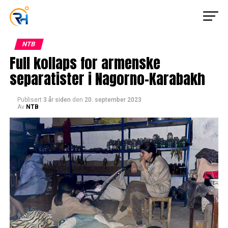
NTB
Full kollaps for armenske
separatister i Nagorno-Karabakh
Publisert
3 år siden
den
20. september 2023
Av
NTB