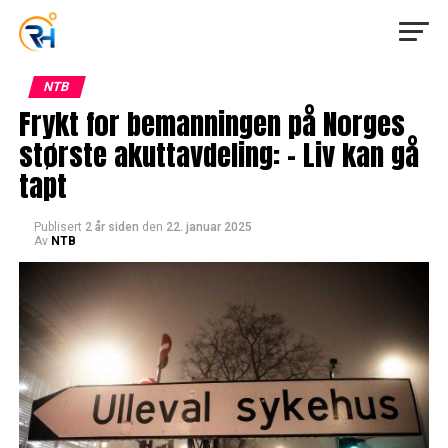
NTB
Frykt for bemanningen på Norges
største akuttavdeling: – Liv kan gå
tapt
Publisert
2 år siden
den
22. januar 2025
Av
NTB