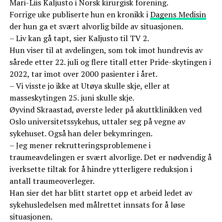
Mari-Liis Kaljusto i Norsk kirurgisk forening.
Forrige uke publiserte hun en kronikk i
Dagens Medisin
der hun ga et svært alvorlig bilde av situasjonen.
– Liv kan gå tapt, sier Kaljusto til TV 2.
Hun viser til at avdelingen, som tok imot hundrevis av
sårede etter 22. juli og flere titall etter Pride-skytingen i
2022, tar imot over 2000 pasienter i året.
– Vi visste jo ikke at Utøya skulle skje, eller at
masseskytingen 25. juni skulle skje.
Øyvind Skraastad, øverste leder på akuttklinikken ved
Oslo universitetssykehus, uttaler seg på vegne av
sykehuset. Også han deler bekymringen.
– Jeg mener rekrutteringsproblemene i
traumeavdelingen er svært alvorlige. Det er nødvendig å
iverksette tiltak for å hindre ytterligere reduksjon i
antall traumeoverleger.
Han sier det har blitt startet opp et arbeid ledet av
sykehusledelsen med målrettet innsats for å løse
situasjonen.