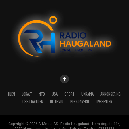
HJEM
LOKALT
NTB
USA
SPORT
UKRAINA
ANNONSERING
OSS I RADIOEN
INTERVJU
PERSONVERN
LIVESENTER
Copyright © 2026 A-Media AS | Radio Haugaland - Haraldsgata 114,
5527 Haugesund - Mail: post@radioh.no - Telefon: 52717273