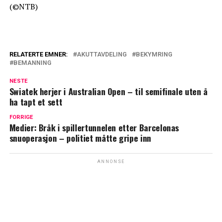
(©NTB)
RELATERTE EMNER:
AKUTTAVDELING
BEKYMRING
BEMANNING
NESTE
Swiatek herjer i Australian Open – til semifinale uten å
ha tapt et sett
FORRIGE
Medier: Bråk i spillertunnelen etter Barcelonas
snuoperasjon – politiet måtte gripe inn
ANNONSE