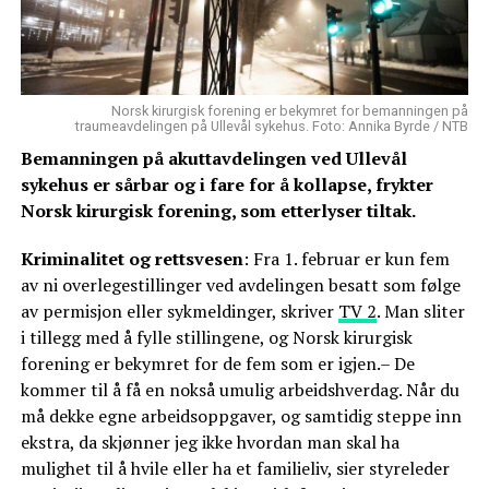
Norsk kirurgisk forening er bekymret for bemanningen på
traumeavdelingen på Ullevål sykehus. Foto: Annika Byrde / NTB
Bemanningen på akuttavdelingen ved Ullevål
sykehus er sårbar og i fare for å kollapse, frykter
Norsk kirurgisk forening, som etterlyser tiltak.
Kriminalitet og rettsvesen
: Fra 1. februar er kun fem
av ni overlegestillinger ved avdelingen besatt som følge
av permisjon eller sykmeldinger, skriver
TV 2
. Man sliter
i tillegg med å fylle stillingene, og Norsk kirurgisk
forening er bekymret for de fem som er igjen.– De
kommer til å få en nokså umulig arbeidshverdag. Når du
må dekke egne arbeidsoppgaver, og samtidig steppe inn
ekstra, da skjønner jeg ikke hvordan man skal ha
mulighet til å hvile eller ha et familieliv, sier styreleder