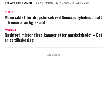
RELATERTE EMNER:
KARLSSON
LANGRENN
ULYKKE
NESTE
Mann siktet for drapsforsøk ved Sunnaas sykehus i natt
– kvinne alvorlig skadd
FORRIGE
Rashford mister flere kamper etter muskelskade: – Det
er et tilbakeslag
ANNONSE