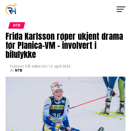
NTB
Frida Karlsson røper ukjent drama
før Planica-VM – involvert i
bilulykke
Publisert
3 år siden
den
12. april 2023
Av
NTB