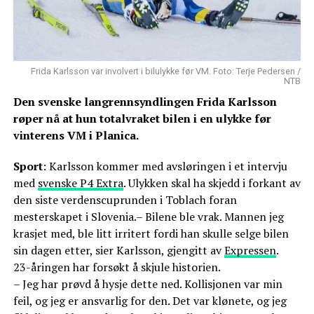
Frida Karlsson var involvert i bilulykke før VM. Foto: Terje Pedersen /
NTB
Den svenske langrennsyndlingen Frida Karlsson
røper nå at hun totalvraket bilen i en ulykke før
vinterens VM i Planica.
Sport
: Karlsson kommer med avsløringen i et intervju
med
svenske P4 Extra
. Ulykken skal ha skjedd i forkant av
den siste verdenscuprunden i Toblach foran
mesterskapet i Slovenia.– Bilene ble vrak. Mannen jeg
krasjet med, ble litt irritert fordi han skulle selge bilen
sin dagen etter, sier Karlsson, gjengitt av
Expressen
.
23-åringen har forsøkt å skjule historien.
– Jeg har prøvd å hysje dette ned. Kollisjonen var min
feil, og jeg er ansvarlig for den. Det var klønete, og jeg