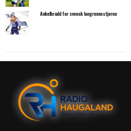
Ankelbrudd for svensk langrennsstjerne