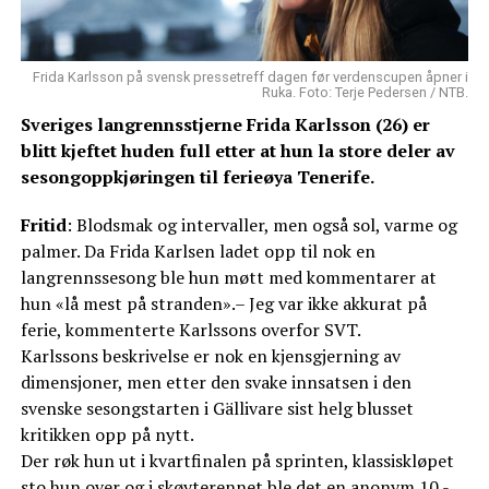
Frida Karlsson på svensk pressetreff dagen før verdenscupen åpner i
Ruka. Foto: Terje Pedersen / NTB.
Sveriges langrennsstjerne Frida Karlsson (26) er
blitt kjeftet huden full etter at hun la store deler av
sesongoppkjøringen til ferieøya Tenerife.
Fritid
: Blodsmak og intervaller, men også sol, varme og
palmer. Da Frida Karlsen ladet opp til nok en
langrennssesong ble hun møtt med kommentarer at
hun «lå mest på stranden».– Jeg var ikke akkurat på
ferie, kommenterte Karlssons overfor SVT.
Karlssons beskrivelse er nok en kjensgjerning av
dimensjoner, men etter den svake innsatsen i den
svenske sesongstarten i Gällivare sist helg blusset
kritikken opp på nytt.
Der røk hun ut i kvartfinalen på sprinten, klassiskløpet
sto hun over og i skøyterennet ble det en anonym 10.-