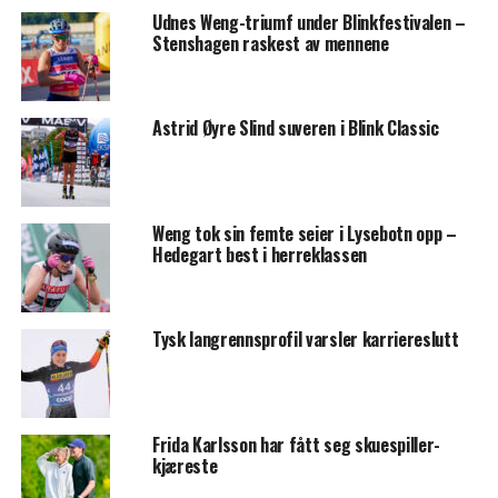
Udnes Weng-triumf under Blinkfestivalen –
Stenshagen raskest av mennene
Astrid Øyre Slind suveren i Blink Classic
Weng tok sin femte seier i Lysebotn opp –
Hedegart best i herreklassen
Tysk langrennsprofil varsler karriereslutt
Frida Karlsson har fått seg skuespiller-
kjæreste