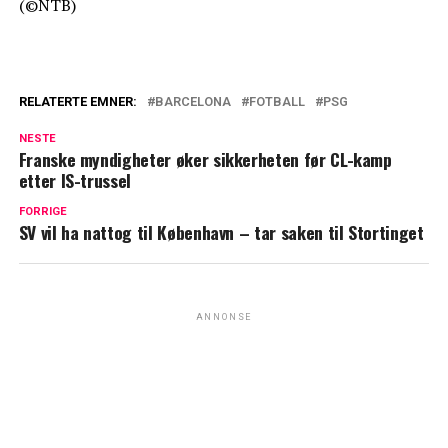
(©NTB)
RELATERTE EMNER:
BARCELONA
FOTBALL
PSG
NESTE
Franske myndigheter øker sikkerheten før CL-kamp
etter IS-trussel
FORRIGE
SV vil ha nattog til København – tar saken til Stortinget
ANNONSE