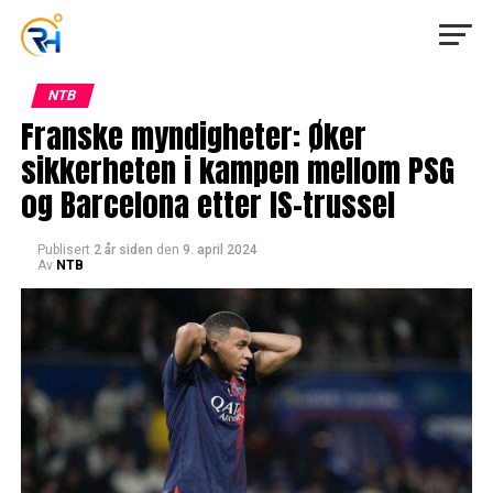
NTB
Franske myndigheter: Øker
sikkerheten i kampen mellom PSG
og Barcelona etter IS-trussel
Publisert
2 år siden
den
9. april 2024
Av
NTB