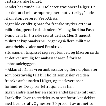
vestafrikanske landet.
Landet har rundt 1500 soldater stasjonert i Niger. De
har deltatt i militæroperasjoner mot ytterliggående
islamistopprørere i Vest-Afrika.
Niger ble en viktig base for franske styrker etter at
militærkuppene i nabolandene Mali og Burkina Faso
tvang dem til å trekke seg ut derfra. Men 3. august
avsluttet kuppmakerne i Niger også flere militære
samarbeidsavtaler med Frankrike.
Situasjonen tilspisset seg i september, og Macron sa da
at det var umulig for ambassadøren å forlate
ambassadebygget.
– Akkurat nå har vi en ambassadør og flere diplomater
som bokstavelig talt blir holdt som gisler ved den
franske ambassaden i Niger, og matleveranser
forhindres. De spiser feltrasjoner, sa han.
Ingen andre land har en større andel kjernekraft enn
Frankrike. Over to tredeler av strømforbruket dekkes
med kjernekraft. Og nesten 20 prosent av uranet som