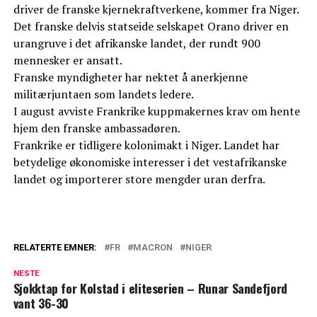
driver de franske kjernekraftverkene, kommer fra Niger.
Det franske delvis statseide selskapet Orano driver en
urangruve i det afrikanske landet, der rundt 900
mennesker er ansatt.
Franske myndigheter har nektet å anerkjenne
militærjuntaen som landets ledere.
I august avviste Frankrike kuppmakernes krav om hente
hjem den franske ambassadøren.
Frankrike er tidligere kolonimakt i Niger. Landet har
betydelige økonomiske interesser i det vestafrikanske
landet og importerer store mengder uran derfra.
RELATERTE EMNER:
FR
MACRON
NIGER
NESTE
Sjokktap for Kolstad i eliteserien – Runar Sandefjord
vant 36-30