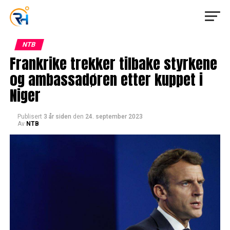
NTB
Frankrike trekker tilbake styrkene
og ambassadøren etter kuppet i
Niger
Publisert
3 år siden
den
24. september 2023
Av
NTB