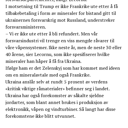
I motsetning til Trump er ikke Frankrike ute etter å få
tilbakebetaling i form av mineraler for bistand gitt til
ukrainernes forsvarskrig mot Russland, understreker
forsvarsministeren.
– Vi er ikke ute etter å bli refundert. Men vår
forsvarsindustri vil trenge en viss mengde råvarer til
våre våpensystemer. Ikke neste år, men de neste 30 eller
40 årene, sier Lecornu, som ikke spesifiserer hvilke
mineraler han håper å få fra Ukraina.
Ifølge ham er det Zelenskyj som har kommet med ideen
om en mineralavtale med også Frankrike.
Ukraina anslår selv at rundt 5 prosent av verdens
«kritisk viktige råmaterialer» befinner seg i landet.
Ukraina har også forekomster av såkalte sjeldne
jordarter, som blant annet brukes i produksjon av
elektronikk, våpen og vindturbiner. Så langt har disse
forekomstene ikke blitt utvunnet.