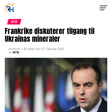
NTB
Frankrike diskuterer tilgang til
Ukrainas mineraler
Publisert
1 år siden
den
27. februar 2025
Av
NTB