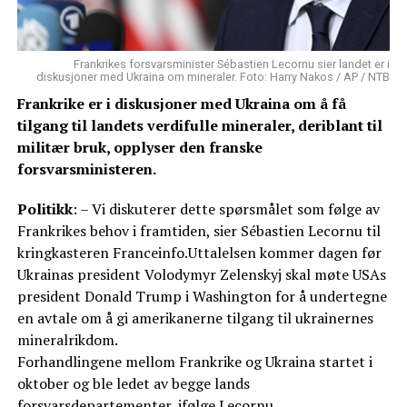
Frankrikes forsvarsminister Sébastien Lecornu sier landet er i
diskusjoner med Ukraina om mineraler. Foto: Harry Nakos / AP / NTB
Frankrike er i diskusjoner med Ukraina om å få
tilgang til landets verdifulle mineraler, deriblant til
militær bruk, opplyser den franske
forsvarsministeren.
Politikk
: – Vi diskuterer dette spørsmålet som følge av
Frankrikes behov i framtiden, sier Sébastien Lecornu til
kringkasteren Franceinfo.Uttalelsen kommer dagen før
Ukrainas president Volodymyr Zelenskyj skal møte USAs
president Donald Trump i Washington for å undertegne
en avtale om å gi amerikanerne tilgang til ukrainernes
mineralrikdom.
Forhandlingene mellom Frankrike og Ukraina startet i
oktober og ble ledet av begge lands
forsvarsdepartementer, ifølge Lecornu.