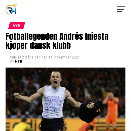
NTB
Fotballegenden Andrés Iniesta
kjøper dansk klubb
Publisert
2 år siden
den
14. november 2024
Av
NTB