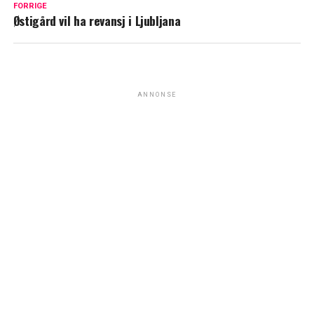
FORRIGE
Østigård vil ha revansj i Ljubljana
ANNONSE