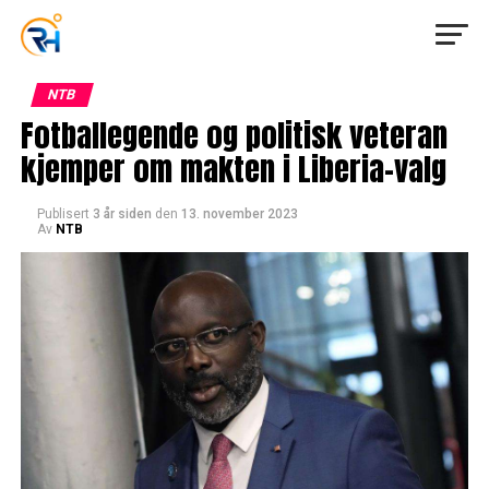
NTB
Fotballegende og politisk veteran
kjemper om makten i Liberia-valg
Publisert
3 år siden
den
13. november 2023
Av
NTB