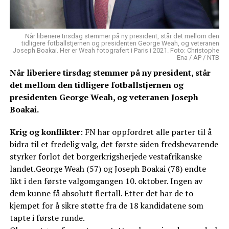
Når liberiere tirsdag stemmer på ny president, står det mellom den
tidligere fotballstjernen og presidenten George Weah, og veteranen
Joseph Boakai. Her er Weah fotografert i Paris i 2021. Foto: Christophe
Ena / AP / NTB
Når liberiere tirsdag stemmer på ny president, står
det mellom den tidligere fotballstjernen og
presidenten George Weah, og veteranen Joseph
Boakai.
Krig og konflikter
: FN har oppfordret alle parter til å
bidra til et fredelig valg, det første siden fredsbevarende
styrker forlot det borgerkrigsherjede vestafrikanske
landet.George Weah (57) og Joseph Boakai (78) endte
likt i den første valgomgangen 10. oktober. Ingen av
dem kunne få absolutt flertall. Etter det har de to
kjempet for å sikre støtte fra de 18 kandidatene som
tapte i første runde.