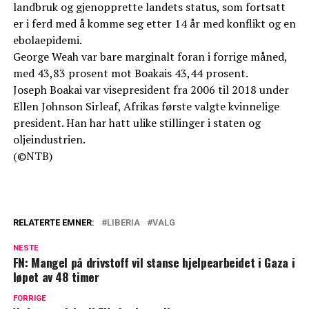
landbruk og gjenopprette landets status, som fortsatt
er i ferd med å komme seg etter 14 år med konflikt og en
ebolaepidemi.
George Weah var bare marginalt foran i forrige måned,
med 43,83 prosent mot Boakais 43,44 prosent.
Joseph Boakai var visepresident fra 2006 til 2018 under
Ellen Johnson Sirleaf, Afrikas første valgte kvinnelige
president. Han har hatt ulike stillinger i staten og
oljeindustrien.
(©NTB)
RELATERTE EMNER:
LIBERIA
VALG
NESTE
FN: Mangel på drivstoff vil stanse hjelpearbeidet i Gaza i
løpet av 48 timer
FORRIGE