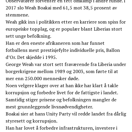
Observatører forventer en tett omkamp i andre runde. I
2017 slo Weah Boakai med 61,5 mot 38,5 prosent av
stemmene.
Weah gikk inn i politikken etter en karriere som spiss for
europeiske topplag, og er populær blant Liberias stort
sett unge befolkning.
Han er den eneste afrikaneren som har funnet
fotballens mest prestisjefylte individuelle pris, Ballon
d’Or. Det skjedde i 1995.
George Weah var stort sett fraværende fra Liberia under
borgerkrigene mellom 1989 og 2003, som førte til at
mer enn 250.000 mennesker døde.
Noen velgere klager over at han ikke har klart å takle
korrupsjon og forbedre livet for de fattigste i landet.
Samtidig stiger prisene og befolkningen mangler de
mest grunnleggende livsnødvendigheter.
Boakai sier at hans Unity Party vil redde landet fra dårlig
styresett og korrupsjon.
Han har lovet å forbedre infrastrukturen, investere i