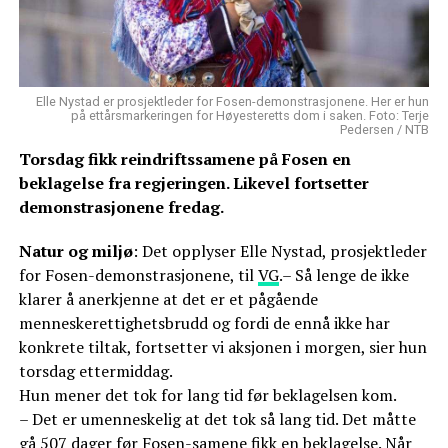
Elle Nystad er prosjektleder for Fosen-demonstrasjonene. Her er hun
på ettårsmarkeringen for Høyesteretts dom i saken. Foto: Terje
Pedersen / NTB
Torsdag fikk reindriftssamene på Fosen en
beklagelse fra regjeringen. Likevel fortsetter
demonstrasjonene fredag.
Natur og miljø
: Det opplyser Elle Nystad, prosjektleder
for Fosen-demonstrasjonene, til
VG
.– Så lenge de ikke
klarer å anerkjenne at det er et pågående
menneskerettighetsbrudd og fordi de ennå ikke har
konkrete tiltak, fortsetter vi aksjonen i morgen, sier hun
torsdag ettermiddag.
Hun mener det tok for lang tid før beklagelsen kom.
– Det er umenneskelig at det tok så lang tid. Det måtte
gå 507 dager før Fosen-samene fikk en beklagelse. Når