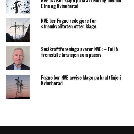
NVE avviser klage på kraftledning mellom
Etne og Kvinnherad
NVE ber Fagne redegjøre for
strømkvaliteten etter klage
Småkraftforeninga svarer NVE: – Feil å
fremstille bransjen som passiv
Fagne ber NVE avvise klage på kraftlinje i
Kvinnherad