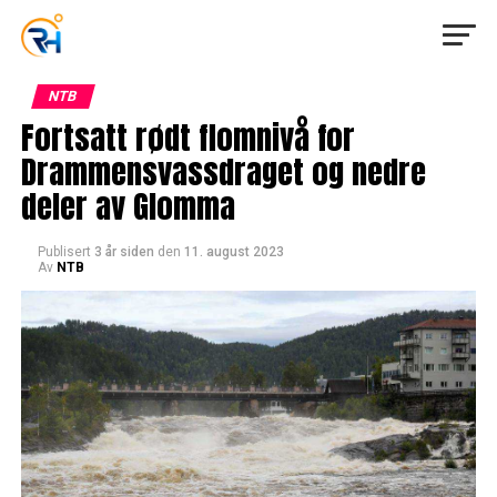
NTB
Fortsatt rødt flomnivå for
Drammensvassdraget og nedre
deler av Glomma
Publisert
3 år siden
den
11. august 2023
Av
NTB