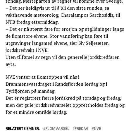
søndag. Mesteparten av regnet vil komme over Sverige.
– Det ser heldigvis ut til å bli den siste runden, sa
vakthavende meteorolog, Charalampos Sarchosidis, til
NTB fredag ettermiddag.
– Det er nå størst fare for erosjon og utglidninger langs
de flomstore elvene. Stor vannføring kan føre til
utgravinger langsmed elvene, sier Siv Seljesæter,
jordskredvakt i NVE.
Uten tilførsel av regn vil den generelle jordskredfaren
avta.
NVE venter at flomtoppen vil nås i
Drammensvassdraget i Randsfjorden lørdag og i
Tyrifjorden på mandag.
Det er registrert færre jordskred på torsdag og fredag,
men det gule jordskredvarselet opprettholdes fredag og
for et mindre område lørdag.
RELATERTE EMNER:
FLOMVARSEL
FREDAG
NVE