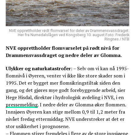
NVE opprettholder rødt flomvarsel for deler av Drammensvassdraget.
Her fra Numedalslågen ved Kongsberg 10. august.Foto: Frederik
Ringnes / NTB
NVE opprettholder flomvarselet på rødt nivå for
Drammensvassdraget og nedre deler av Glomma.
Ulykker og naturkatastrofer
: – Selv om vi kan nå 1995-
flomnivå i Øyeren, venter vi ikke like store skader som i
1995. Det er bygget mer flomsikringstiltak siden den
gang, og det gjøres mye godt forebyggende arbeid, sier
Hege Hisdal, direktør i hydrologisk avdeling i NVE, i en
pressemelding
. I nedre deler av Glomma øker flommen.
Innsjøen Øyeren kan stige mellom 0,9 til 1,2 meter fra
nivået fredag ettermiddag. NVE understreker at det er
stor usikkerhet i prognosene.
– Flommen stiger fremdeles i flere av de store innsjøene