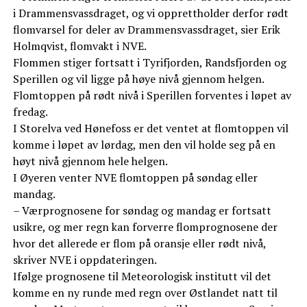
i Drammensvassdraget, og vi opprettholder derfor rødt
flomvarsel for deler av Drammensvassdraget, sier Erik
Holmqvist, flomvakt i NVE.
Flommen stiger fortsatt i Tyrifjorden, Randsfjorden og
Sperillen og vil ligge på høye nivå gjennom helgen.
Flomtoppen på rødt nivå i Sperillen forventes i løpet av
fredag.
I Storelva ved Hønefoss er det ventet at flomtoppen vil
komme i løpet av lørdag, men den vil holde seg på en
høyt nivå gjennom hele helgen.
I Øyeren venter NVE flomtoppen på søndag eller
mandag.
– Værprognosene for søndag og mandag er fortsatt
usikre, og mer regn kan forverre flomprognosene der
hvor det allerede er flom på oransje eller rødt nivå,
skriver NVE i oppdateringen.
Ifølge prognosene til Meteorologisk institutt vil det
komme en ny runde med regn over Østlandet natt til