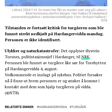
Leknes 20241113. En mann har fått en maskin over seg på Leknes i
Alver kommune utenfor Bergen. Han fraktes til Haukeland
universitetssjukehus i ambulansehelikopter. Foto: Richard Halland /
NTB
Tilstanden er fortsatt kritisk for turgåeren som ble
funnet sterkt nedkjølt på Hardangervidda mandag.
Personen er ikke identifisert.
Ulykker og naturkatastrofer
: Det opplyser Øystein
Torsnes, politistasjonssjef i Hardanger, til
NRK
.
Personen ble funnet av turgåere like sør for Torehytten
på Hardangervidda 4, august.
Vedkommende er innlagt på sykehus. Politiet forsøker
nå å finne ut hvem personen er og ønsker å komme i
kontakt med dem som hjalp turgåeren på vidda.
(©NTB)
RELATERTE EMNER:
HARDANGERVIDDA
TURGÅER