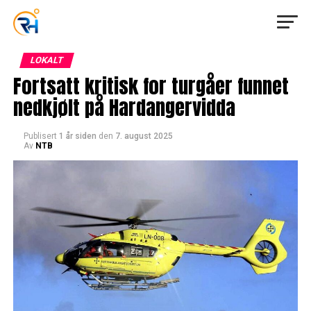
LOKALT
Fortsatt kritisk for turgåer funnet
nedkjølt på Hardangervidda
Publisert
1 år siden
den
7. august 2025
Av
NTB