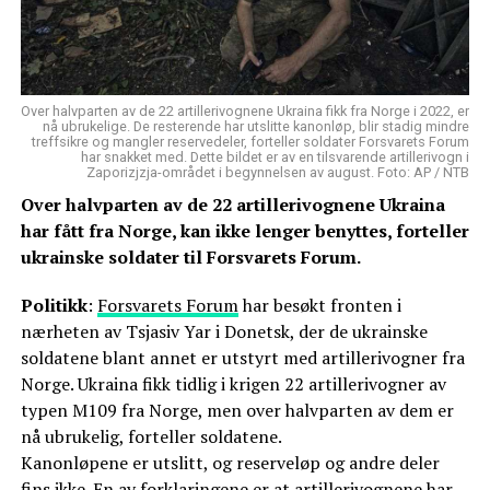
Over halvparten av de 22 artillerivognene Ukraina fikk fra Norge i 2022, er
nå ubrukelige. De resterende har utslitte kanonløp, blir stadig mindre
treffsikre og mangler reservedeler, forteller soldater Forsvarets Forum
har snakket med. Dette bildet er av en tilsvarende artillerivogn i
Zaporizjzja-området i begynnelsen av august. Foto: AP / NTB
Over halvparten av de 22 artillerivognene Ukraina
har fått fra Norge, kan ikke lenger benyttes, forteller
ukrainske soldater til Forsvarets Forum.
Politikk
:
Forsvarets Forum
har besøkt fronten i
nærheten av Tsjasiv Yar i Donetsk, der de ukrainske
soldatene blant annet er utstyrt med artillerivogner fra
Norge. Ukraina fikk tidlig i krigen 22 artillerivogner av
typen M109 fra Norge, men over halvparten av dem er
nå ubrukelig, forteller soldatene.
Kanonløpene er utslitt, og reserveløp og andre deler
fins ikke. En av forklaringene er at artillerivognene har