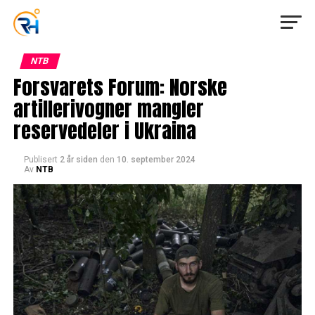
NTB
Forsvarets Forum: Norske
artillerivogner mangler
reservedeler i Ukraina
Publisert
2 år siden
den
10. september 2024
Av
NTB