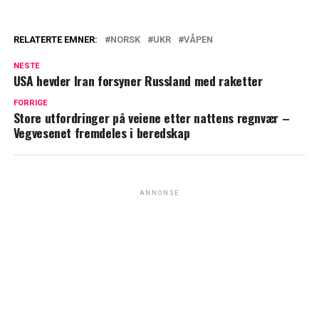
RELATERTE EMNER:
NORSK
UKR
VÅPEN
NESTE
USA hevder Iran forsyner Russland med raketter
FORRIGE
Store utfordringer på veiene etter nattens regnvær –
Vegvesenet fremdeles i beredskap
ANNONSE