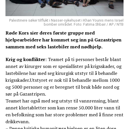
Palestinere søker tilflukt i Nasser-sykehuset i Khan Younis mens Israel
bomber området. Foto: Fatima Shbair / AP / NTB
Røde Kors sier deres første gruppe med
hjelpearbeidere har kommet seg inn på Gazastripen
sammen med seks lastebiler med nødhjelp.
Krig og konflikter
: Teamet på ti personer består blant
annet av kirurger som er spesiallister på krigsskader, og
lastebilene har med seg kirurgisk utstyr til å behandle
krigsskader.Utstyret er nok til å behandle mellom 1000
og 5000 personer og er beregnet til bruk både nord og
sør på Gazastripen.
Teamet har også med seg utstyr til vannrensing, blant
annet klortabletter som kan rense 50.000 liter vann til
en befolkning som har store problemer med å finne rent
drikkevann.
– Denne kritiske humanitære hjelpen er en liten dose