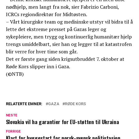
nødhjelp, men langt fra nok, sier Fabrizio Carboni,
ICRCs regiondirektør for Midtøsten.
– Vårt kirurgiske team og medisinske utstyr vil bidra til å
lette det ekstreme presset på Gazas leger og
sykepleiere, men trygg og kontinuerlig humanitær hjelp
trengs umiddelbart, sier han og legger til at katastrofen
blir verre for hver time som går.
Det er første gang siden krigsutbruddet 7. oktober at
Røde Kors slipper inn i Gaza.
(©NTB)
RELATERTE EMNER:
GAZA
RØDE KORS
NESTE
Slovakia vil ha garantier for EU-støtten til Ukraina
FORRIGE
Klart for byggestart for norsk-svensk politistasjon