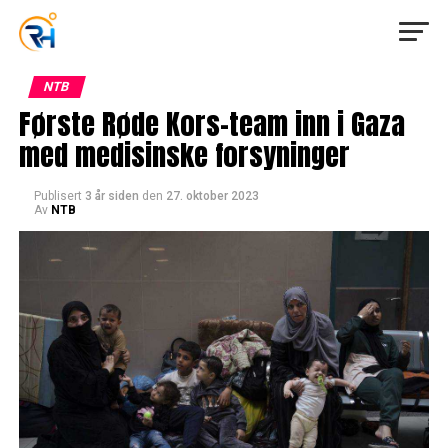
NTB
Første Røde Kors-team inn i Gaza
med medisinske forsyninger
Publisert
3 år siden
den
27. oktober 2023
Av
NTB