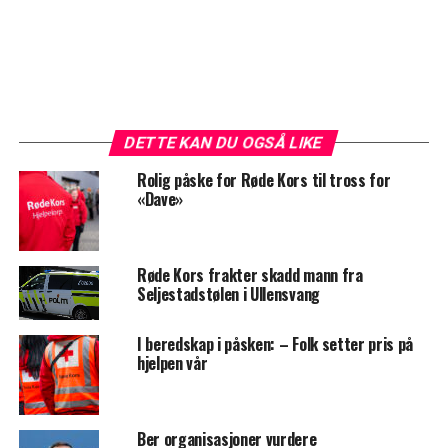
DETTE KAN DU OGSÅ LIKE
Rolig påske for Røde Kors til tross for
«Dave»
Røde Kors frakter skadd mann fra
Seljestadstølen i Ullensvang
I beredskap i påsken: – Folk setter pris på
hjelpen vår
Ber organisasjoner vurdere