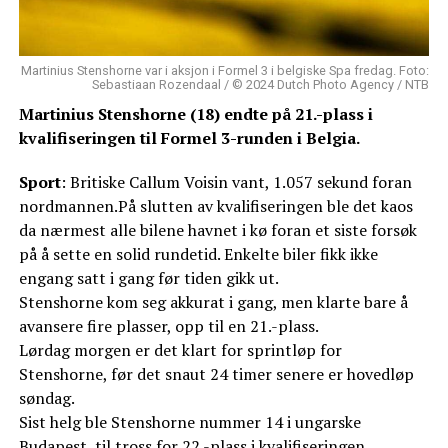
Martinius Stenshorne var i aksjon i Formel 3 i belgiske Spa fredag. Foto:
Sebastiaan Rozendaal / © 2024 Dutch Photo Agency / NTB
Martinius Stenshorne (18) endte på 21.-plass i
kvalifiseringen til Formel 3-runden i Belgia.
Sport
: Britiske Callum Voisin vant, 1.057 sekund foran
nordmannen.På slutten av kvalifiseringen ble det kaos
da nærmest alle bilene havnet i kø foran et siste forsøk
på å sette en solid rundetid. Enkelte biler fikk ikke
engang satt i gang før tiden gikk ut.
Stenshorne kom seg akkurat i gang, men klarte bare å
avansere fire plasser, opp til en 21.-plass.
Lørdag morgen er det klart for sprintløp for
Stenshorne, før det snaut 24 timer senere er hovedløp
søndag.
Sist helg ble Stenshorne nummer 14 i ungarske
Budapest, til tross for 22.-plass i kvalifiseringen.