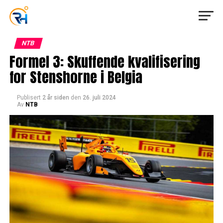
NTB
Formel 3: Skuffende kvalifisering
for Stenshorne i Belgia
Publisert
2 år siden
den
26. juli 2024
Av
NTB