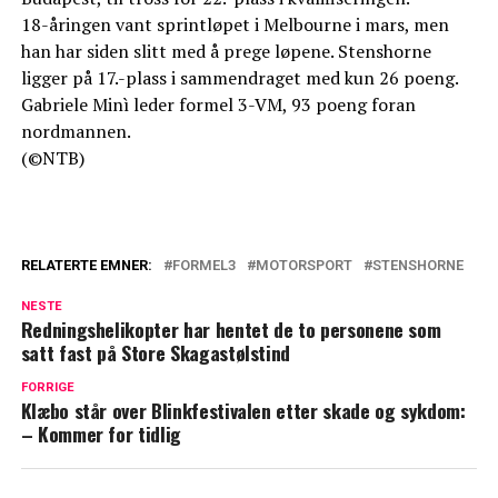
18-åringen vant sprintløpet i Melbourne i mars, men
han har siden slitt med å prege løpene. Stenshorne
ligger på 17.-plass i sammendraget med kun 26 poeng.
Gabriele Minì leder formel 3-VM, 93 poeng foran
nordmannen.
(©NTB)
RELATERTE EMNER:
FORMEL3
MOTORSPORT
STENSHORNE
NESTE
Redningshelikopter har hentet de to personene som
satt fast på Store Skagastølstind
FORRIGE
Klæbo står over Blinkfestivalen etter skade og sykdom:
– Kommer for tidlig