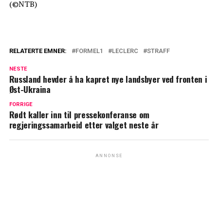
(©NTB)
RELATERTE EMNER:
FORMEL1
LECLERC
STRAFF
NESTE
Russland hevder å ha kapret nye landsbyer ved fronten i
Øst-Ukraina
FORRIGE
Rødt kaller inn til pressekonferanse om
regjeringssamarbeid etter valget neste år
ANNONSE