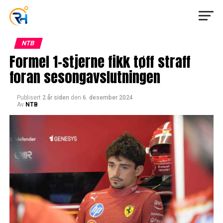
NTB
Formel 1-stjerne fikk tøff straff
foran sesongavslutningen
Publisert
2 år siden
den
6. desember 2024
Av
NTB