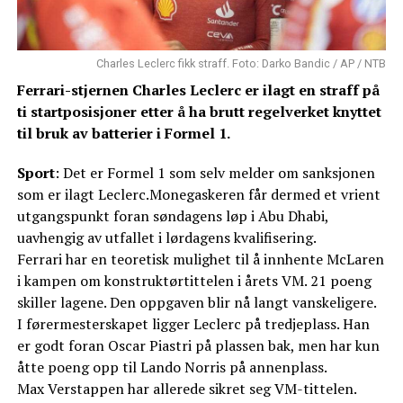
Charles Leclerc fikk straff. Foto: Darko Bandic / AP / NTB
Ferrari-stjernen Charles Leclerc er ilagt en straff på
ti startposisjoner etter å ha brutt regelverket knyttet
til bruk av batterier i Formel 1.
Sport
: Det er Formel 1 som selv melder om sanksjonen
som er ilagt Leclerc.Monegaskeren får dermed et vrient
utgangspunkt foran søndagens løp i Abu Dhabi,
uavhengig av utfallet i lørdagens kvalifisering.
Ferrari har en teoretisk mulighet til å innhente McLaren
i kampen om konstruktørtittelen i årets VM. 21 poeng
skiller lagene. Den oppgaven blir nå langt vanskeligere.
I førermesterskapet ligger Leclerc på tredjeplass. Han
er godt foran Oscar Piastri på plassen bak, men har kun
åtte poeng opp til Lando Norris på annenplass.
Max Verstappen har allerede sikret seg VM-tittelen.