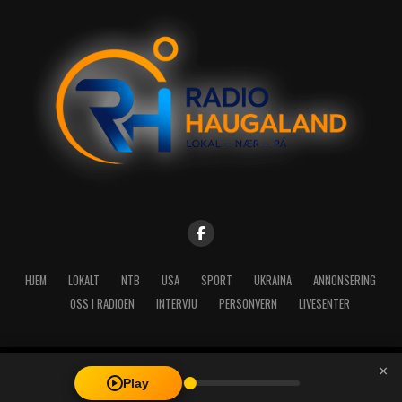
HJEM
LOKALT
NTB
USA
SPORT
UKRAINA
ANNONSERING
OSS I RADIOEN
INTERVJU
PERSONVERN
LIVESENTER
×
Copyright © 2026 A-Media AS | Radio Haugaland - Haraldsgata 114,
Play
5527 Haugesund - Mail: post@radioh.no - Telefon: 52717273