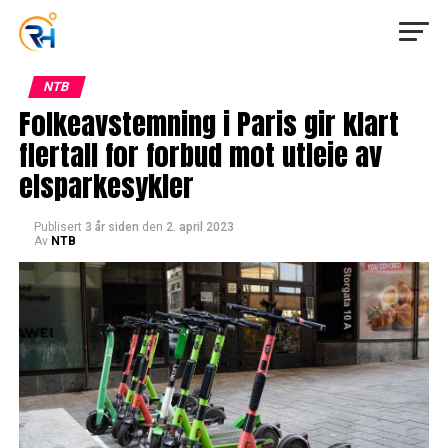
NTB
Folkeavstemning i Paris gir klart
flertall for forbud mot utleie av
elsparkesykler
Publisert
3 år siden
den
2. april 2023
Av
NTB