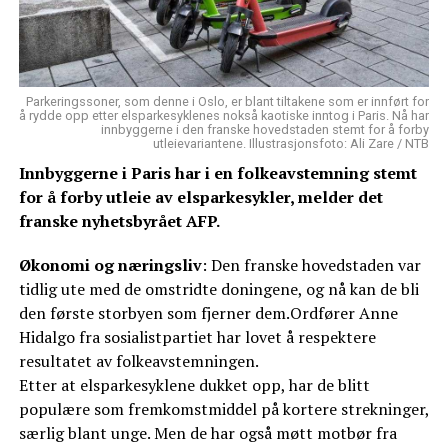
Parkeringssoner, som denne i Oslo, er blant tiltakene som er innført for
å rydde opp etter elsparkesyklenes nokså kaotiske inntog i Paris. Nå har
innbyggerne i den franske hovedstaden stemt for å forby
utleievariantene. Illustrasjonsfoto: Ali Zare / NTB
Innbyggerne i Paris har i en folkeavstemning stemt
for å forby utleie av elsparkesykler, melder det
franske nyhetsbyrået AFP.
Økonomi og næringsliv
: Den franske hovedstaden var
tidlig ute med de omstridte doningene, og nå kan de bli
den første storbyen som fjerner dem.Ordfører Anne
Hidalgo fra sosialistpartiet har lovet å respektere
resultatet av folkeavstemningen.
Etter at elsparkesyklene dukket opp, har de blitt
populære som fremkomstmiddel på kortere strekninger,
særlig blant unge. Men de har også møtt motbør fra