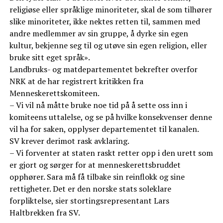
religiøse eller språklige minoriteter, skal de som tilhører
slike minoriteter, ikke nektes retten til, sammen med
andre medlemmer av sin gruppe, å dyrke sin egen
kultur, bekjenne seg til og utøve sin egen religion, eller
bruke sitt eget språk».
Landbruks- og matdepartementet bekrefter overfor
NRK at de har registrert kritikken fra
Menneskerettskomiteen.
– Vi vil nå måtte bruke noe tid på å sette oss inn i
komiteens uttalelse, og se på hvilke konsekvenser denne
vil ha for saken, opplyser departementet til kanalen.
SV krever derimot rask avklaring.
– ⁠Vi forventer at staten raskt retter opp i den urett som
er gjort og sørger for at menneskerettsbruddet
opphører. ⁠Sara må få tilbake sin reinflokk og sine
rettigheter. Det er den norske stats soleklare
forpliktelse, sier stortingsrepresentant Lars
Haltbrekken fra SV.