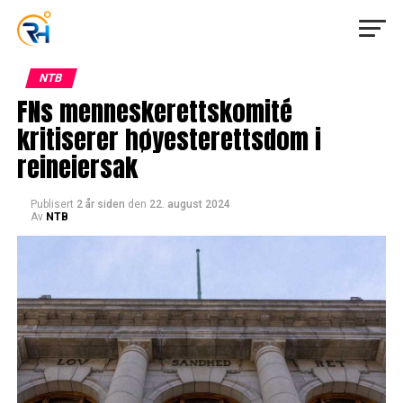
NTB
FNs menneskerettskomité
kritiserer høyesterettsdom i
reineiersak
Publisert
2 år siden
den
22. august 2024
Av
NTB