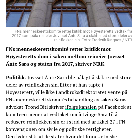
FNs menneskerettskomité retter kritikk mot Høyesteretts vedtak fra
2017 som påla reineier Jovsset Ánte Sara å slakte ned store deler av
reinflokken sin. Foto: Frederik Ringnes / NTB
FNs menneskerettskomité retter kritikk mot
Høyesteretts dom i saken mellom reineier Jovsset
Ánte Sara og staten fra 2017, skriver NRK
Politikk
: Jovsset Ánte Sara ble pålagt å slakte ned store
deler av reinflokken sin. Etter at han tapte i
Høyesterett, ville ikke Landbruksdirektoratet vente på
FNs menneskerettskomités behandling av saken.Saras
advokat Trond Biti skriver
ifølge kanalen
på Facebook at
komiteen mener at vedtaket om å tvinge Sara til å
redusere reinflokken sin er i strid med artikkel 27 i FN-
konvensjonen om sivile og politiske rettigheter.
Den lyder slik: «I de stater hvor det finnes etniske,