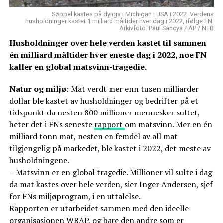
Søppel kastes på dynga i Michigan i USA i 2022. Verdens
husholdninger kastet 1 milliard måltider hver dag i 2022, ifølge FN.
Arkivfoto: Paul Sancya / AP / NTB
Husholdninger over hele verden kastet til sammen
én milliard måltider hver eneste dag i 2022, noe FN
kaller en global matsvinn-tragedie.
Natur og miljø
: Mat verdt mer enn tusen milliarder
dollar ble kastet av husholdninger og bedrifter på et
tidspunkt da nesten 800 millioner mennesker sultet,
heter det i FNs seneste
rapport
om matsvinn. Mer en én
milliard tonn mat, nesten en femdel av all mat
tilgjengelig på markedet, ble kastet i 2022, det meste av
husholdningene.
– Matsvinn er en global tragedie. Millioner vil sulte i dag
da mat kastes over hele verden, sier Inger Andersen, sjef
for FNs miljøprogram, i en uttalelse.
Rapporten er utarbeidet sammen med den ideelle
organisasjonen WRAP, og bare den andre som er