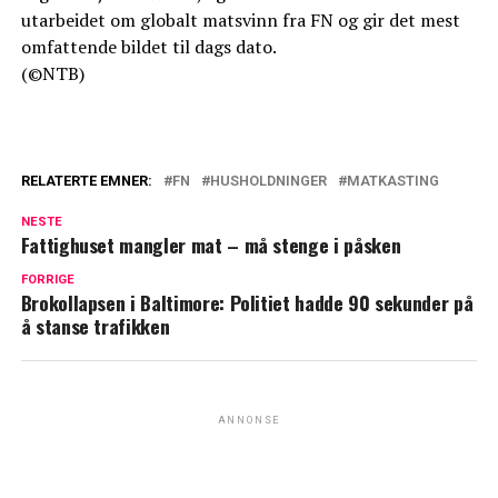
utarbeidet om globalt matsvinn fra FN og gir det mest
omfattende bildet til dags dato.
(©NTB)
RELATERTE EMNER:
FN
HUSHOLDNINGER
MATKASTING
NESTE
Fattighuset mangler mat – må stenge i påsken
FORRIGE
Brokollapsen i Baltimore: Politiet hadde 90 sekunder på
å stanse trafikken
ANNONSE