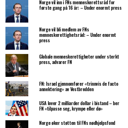
Norge vil inn i FNs menneskerettsråd for
første gang på 16 år: – Under enormt press
Norge vil bli medlem av FNs
menneskerettighetsråd: – Under enormt
press
Globale menneskerettigheter under sterkt
press, advarer FN
FN: Israel gjennomfører «trinnvis de facto
annektering» av Vestbredden
USA lover 2 milliarder dollar i bistand – ber
FN «tilpasse seg, krympe eller dø»
Norge øker støtten til FNs nødhjelpsfond