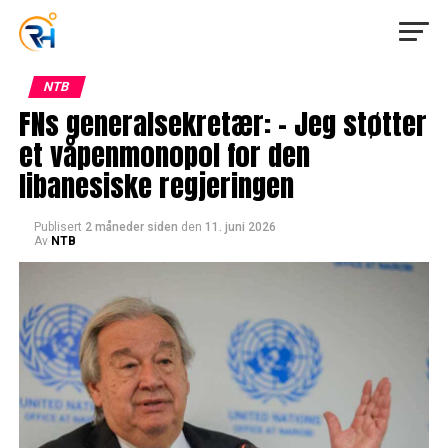
NTB
FNs generalsekretær: – Jeg støtter
et våpenmonopol for den
libanesiske regjeringen
Publisert
2 måneder siden
den
11. juni 2026
Av
NTB