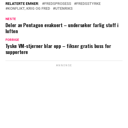
RELATERTE EMNER:
FREDSPROSESS
FREDSSTYRKE
KONFLIKT, KRIG OG FRED
UTENRIKS
NESTE
Deler av Pentagon evakuert – undersøker farlig stoff i
luften
FORRIGE
Tyske VM-stjerner blar opp – fikser gratis buss for
supportere
ANNONSE