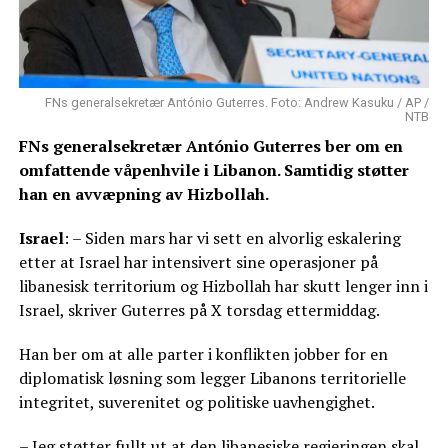
FNs generalsekretær António Guterres. Foto: Andrew Kasuku / AP /
NTB
FNs generalsekretær António Guterres ber om en
omfattende våpenhvile i Libanon. Samtidig støtter
han en avvæpning av Hizbollah.
Israel
: – Siden mars har vi sett en alvorlig eskalering
etter at Israel har intensivert sine operasjoner på
libanesisk territorium og Hizbollah har skutt lenger inn i
Israel, skriver Guterres på X torsdag ettermiddag.
Han ber om at alle parter i konflikten jobber for en
diplomatisk løsning som legger Libanons territorielle
integritet, suverenitet og politiske uavhengighet.
– Jeg støtter fullt ut at den libanesiske regjeringen skal