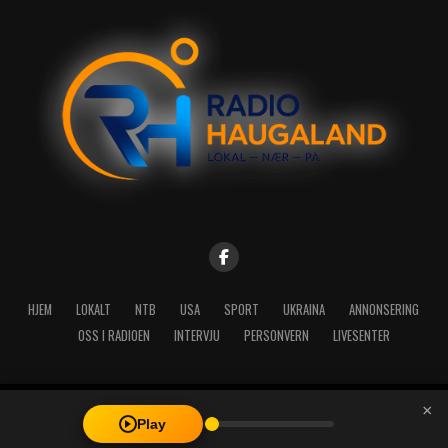
HJEM
LOKALT
NTB
USA
SPORT
UKRAINA
ANNONSERING
OSS I RADIOEN
INTERVJU
PERSONVERN
LIVESENTER
×
Copyright © 2026 A-Media AS | Radio Haugaland - Haraldsgata 114,
Play
5527 Haugesund - Mail: post@radioh.no - Telefon: 52717273