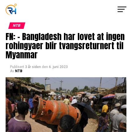
NTB
FN: – Bangladesh har lovet at ingen
rohingyaer blir tvangsreturnert til
Myanmar
Publisert
3 år siden
den
6. juni 2023
Av
NTB