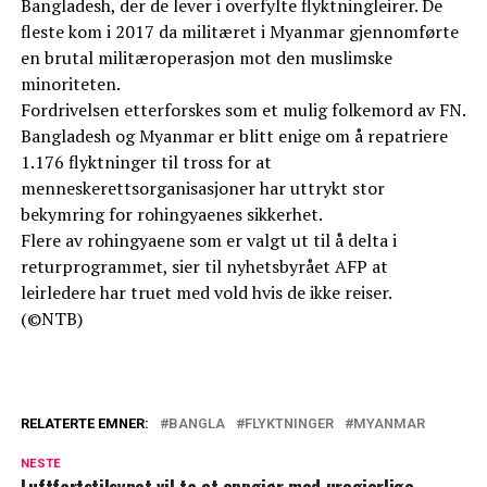
Bangladesh, der de lever i overfylte flyktningleirer. De
fleste kom i 2017 da militæret i Myanmar gjennomførte
en brutal militæroperasjon mot den muslimske
minoriteten.
Fordrivelsen etterforskes som et mulig folkemord av FN.
Bangladesh og Myanmar er blitt enige om å repatriere
1.176 flyktninger til tross for at
menneskerettsorganisasjoner har uttrykt stor
bekymring for rohingyaenes sikkerhet.
Flere av rohingyaene som er valgt ut til å delta i
returprogrammet, sier til nyhetsbyrået AFP at
leirledere har truet med vold hvis de ikke reiser.
(©NTB)
RELATERTE EMNER:
BANGLA
FLYKTNINGER
MYANMAR
NESTE
Luftfartstilsynet vil ta et oppgjør med uregjerlige