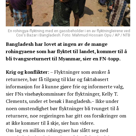
En rohingya-flyktning med en gassbeholder i en av flyktningleirene ved
Cox's Bazar i Bangladesh. Foto: Mahmud Hossain Opu / AP / NTB
Bangladesh har lovet at ingen av de mange
rohingyaene som har flyktet til landet, kommer til å
bli tvangsreturnert til Myanmar, sier en FN-topp.
Krig og konflikter
: – Flyktninger som ønsker å
returnere, bør få tilgang til klar og faktabasert
informasjon for å kunne gjøre frie og informerte valg,
sier FNs visehøykommissær for flyktninger, Kelly T.
Clements, under et besøk i Bangladesh.– Ikke under
noen omstendighet bør flyktninger bli tvunget til å
returnere, noe regjeringen har gitt oss forsikringer om
at ikke kommer til å skje, sier hun videre.
Om lag en million rohingyaer har slått seg ned