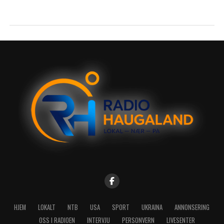
HJEM
LOKALT
NTB
USA
SPORT
UKRAINA
ANNONSERING
OSS I RADIOEN
INTERVJU
PERSONVERN
LIVESENTER