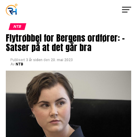
NTB
Flytrøbbel for Bergens ordfører: –
Satser på at det går bra
Publisert
3 år siden
den
20. mai 2023
Av
NTB