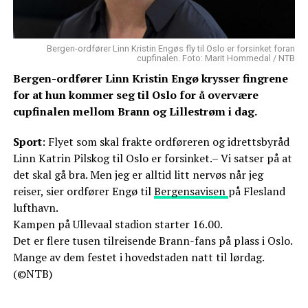
Bergen-ordfører Linn Kristin Engøs fly til Oslo er forsinket foran
cupfinalen. Foto: Marit Hommedal / NTB
Bergen-ordfører Linn Kristin Engø krysser fingrene
for at hun kommer seg til Oslo for å overvære
cupfinalen mellom Brann og Lillestrøm i dag.
Sport
: Flyet som skal frakte ordføreren og idrettsbyråd
Linn Katrin Pilskog til Oslo er forsinket.– Vi satser på at
det skal gå bra. Men jeg er alltid litt nervøs når jeg
reiser, sier ordfører Engø til
Bergensavisen
på Flesland
lufthavn.
Kampen på Ullevaal stadion starter 16.00.
Det er flere tusen tilreisende Brann-fans på plass i Oslo.
Mange av dem festet i hovedstaden natt til lørdag.
(©NTB)